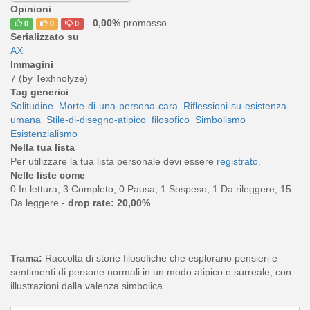
Opinioni
-
0,00%
promosso
0
0
0
Serializzato su
AX
Immagini
7 (by Texhnolyze)
Tag generici
Solitudine
Morte-di-una-persona-cara
Riflessioni-su-esistenza-
umana
Stile-di-disegno-atipico
filosofico
Simbolismo
Esistenzialismo
Nella tua lista
Per utilizzare la tua lista personale devi essere
registrato
.
Nelle liste come
0 In lettura, 3 Completo, 0 Pausa, 1 Sospeso, 1 Da rileggere, 15
Da leggere -
drop rate: 20,00%
Trama:
Raccolta di storie filosofiche che esplorano pensieri e
sentimenti di persone normali in un modo atipico e surreale, con
illustrazioni dalla valenza simbolica.