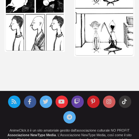
AnimeClick.it è un sito amatoriale gestito dall'associazione culturale NO PROFIT
Associazione NewType Media
. L'Associazione NewType Media, così come il sito