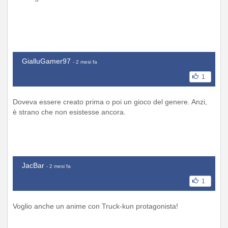
GialluGamer97
- 2 mesi fa
1
Doveva essere creato prima o poi un gioco del genere. Anzi,
è strano che non esistesse ancora.
JacBar
- 2 mesi fa
1
Voglio anche un anime con Truck-kun protagonista!