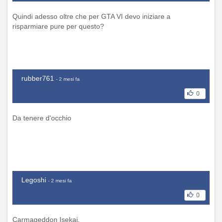
Quindi adesso oltre che per GTA VI devo iniziare a
risparmiare pure per questo?
rubber761
- 2 mesi fa
0
Da tenere d'occhio
Legoshi
- 2 mesi fa
0
Carmageddon Isekai.