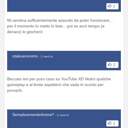
2
Mi sembra sufficientemente assurdo da poter funzionare...
per il momento lo metto in lista... poi se avrò tempo (e
denaro) lo giocherò
otakuanonimo
- 2 mesi fa
2
Beccato ieri per puro caso su YouTube XD Vedrò qualche
gameplay e al limite aspetterò che vada in sconto per
provarlo.
SemplicementeAnime!!
- 2 mesi fa
1