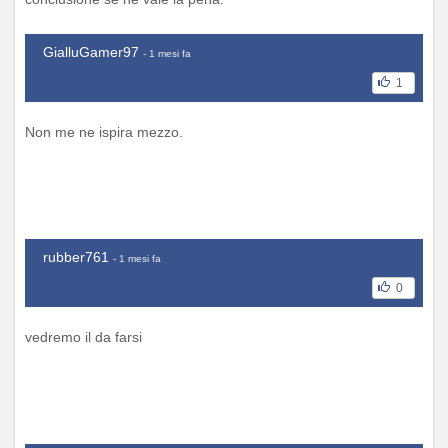
GialluGamer97
- 1 mesi fa
1
Non me ne ispira mezzo.
rubber761
- 1 mesi fa
0
vedremo il da farsi