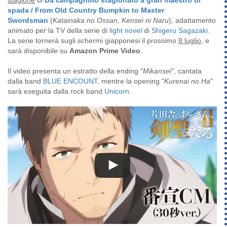
stagione
di
Da campagnolo stagionato a gran maestro di
spada / From Old Country Bumpkin to Master
Swordsman
(
Katainaka no Ossan, Kensei ni Naru
), adattamento
animato per la TV della serie di
light novel
di
Shigeru Sagazaki
.
La serie tornerà sugli schermi giapponesi il prossimo
8 luglio
, e
sarà disponibile su
Amazon Prime Video
.
Il video presenta un estratto della ending "
Mikansei
", cantata
dalla band
BLUE ENCOUNT
, mentre la opening "
Kurenai no Ha
"
sarà eseguita dalla rock band
Unicorn
.