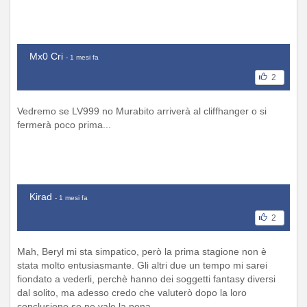
Mx0 Cri
- 1 mesi fa
2
Vedremo se LV999 no Murabito arriverà al cliffhanger o si
fermerà poco prima...
Kirad
- 1 mesi fa
2
Mah, Beryl mi sta simpatico, però la prima stagione non è
stata molto entusiasmante. Gli altri due un tempo mi sarei
fiondato a vederli, perchè hanno dei soggetti fantasy diversi
dal solito, ma adesso credo che valuterò dopo la loro
conclusione se ne vale la pena.