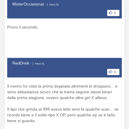
MisterOccasional
- 1 mesi fa
0
Provo il secondo.
RedDreik
- 1 mesi fa
0
Il nonno ho visto la prima doppiata altrimenti lo droppavo... e
sono abbastanza sicuro che la trama seguire stessi binari
della prima stagione, ovvero qualche altra girl X allieva
Il tipo che grinda al 999 aveva letto anni fa qualche scan... se
ricordo bene e il solito tipo X OP, però qualche ep se è fatto
bene si guarda