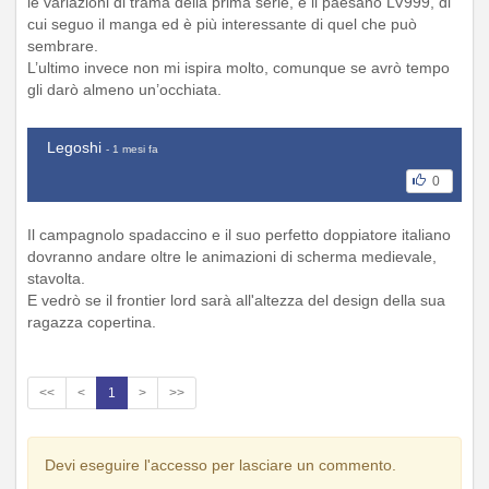
le variazioni di trama della prima serie, e il paesano LV999, di
cui seguo il manga ed è più interessante di quel che può
sembrare.
L’ultimo invece non mi ispira molto, comunque se avrò tempo
gli darò almeno un’occhiata.
Legoshi
- 1 mesi fa
0
Il campagnolo spadaccino e il suo perfetto doppiatore italiano
dovranno andare oltre le animazioni di scherma medievale,
stavolta.
E vedrò se il frontier lord sarà all'altezza del design della sua
ragazza copertina.
<<
<
1
>
>>
Devi eseguire l'accesso per lasciare un commento.