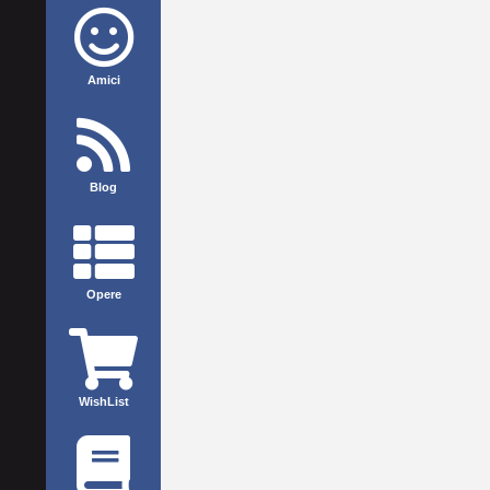
Amici
Blog
Opere
WishList