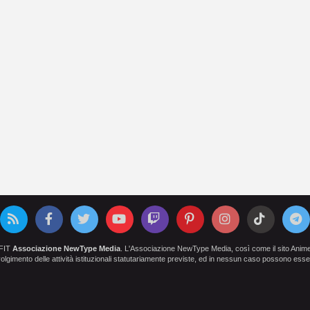
OFIT
Associazione NewType Media
. L'Associazione NewType Media, così come il sito AnimeCl
 svolgimento delle attività istituzionali statutariamente previste, ed in nessun caso possono esser