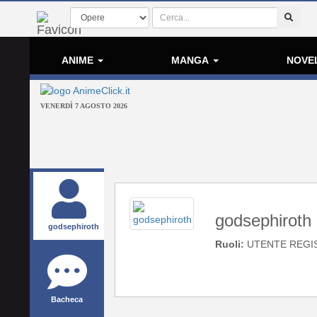
ANIME
MANGA
NOVE
VENERDÌ 7 AGOSTO 2026
godsephiroth
godsephiroth
Ruoli:
UTENTE REGI
Bacheca