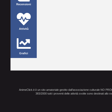
Recensioni
Attività
Grafici
AnimeClick.it è un sito amatoriale gestito dall'associazione culturale NO PR
383/2000 tutti i proventi delle attività svolte sono destinati allo