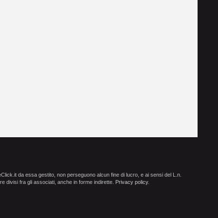
ick.it da essa gestito, non perseguono alcun fine di lucro, e ai sensi del L.n.
e divisi fra gli associati, anche in forme indirette.
Privacy policy
.