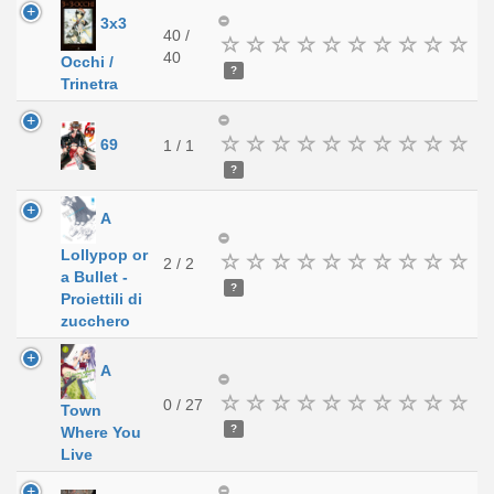
3x3
40 /
40
Occhi /
?
Trinetra
69
1 / 1
?
A
Lollypop or
2 / 2
a Bullet -
?
Proiettili di
zucchero
A
0 / 27
Town
?
Where You
Live