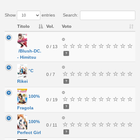
Show
entries
Search:
Titolo
Vol.
Voto
0 / 13
/Blush-DC.
?
- Himitsu
°C
0 / 7
Rikei
?
100%
0 / 19
?
Fragola
100%
0 / 11
?
Perfect Girl