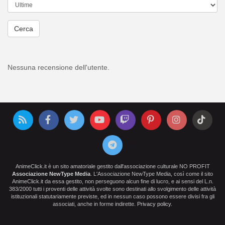
Cerca
Nessuna recensione dell'utente.
AnimeClick.it è un sito amatoriale gestito dall'associazione culturale NO PROFIT
Associazione NewType Media
. L'Associazione NewType Media, così come il sito
AnimeClick.it da essa gestito, non perseguono alcun fine di lucro, e ai sensi del L.n.
383/2000 tutti i proventi delle attività svolte sono destinati allo svolgimento delle attività
istituzionali statutariamente previste, ed in nessun caso possono essere divisi fra gli
associati, anche in forme indirette.
Privacy policy
.