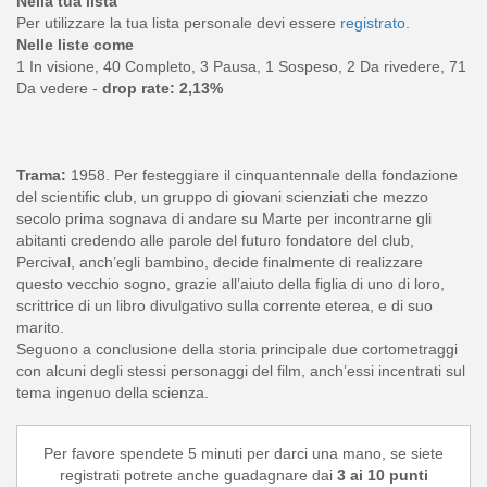
Nella tua lista
Per utilizzare la tua lista personale devi essere
registrato
.
Nelle liste come
1 In visione, 40 Completo, 3 Pausa, 1 Sospeso, 2 Da rivedere, 71
Da vedere -
drop rate: 2,13%
Trama:
1958. Per festeggiare il cinquantennale della fondazione
del scientific club, un gruppo di giovani scienziati che mezzo
secolo prima sognava di andare su Marte per incontrarne gli
abitanti credendo alle parole del futuro fondatore del club,
Percival, anch’egli bambino, decide finalmente di realizzare
questo vecchio sogno, grazie all’aiuto della figlia di uno di loro,
scrittrice di un libro divulgativo sulla corrente eterea, e di suo
marito.
Seguono a conclusione della storia principale due cortometraggi
con alcuni degli stessi personaggi del film, anch’essi incentrati sul
tema ingenuo della scienza.
Per favore spendete 5 minuti per darci una mano, se siete
registrati potrete anche guadagnare dai
3 ai 10 punti