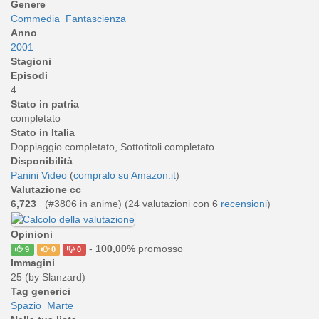
Genere
Commedia
Fantascienza
Anno
2001
Stagioni
Episodi
4
Stato in patria
completato
Stato in Italia
Doppiaggio completato, Sottotitoli completato
Disponibilità
Panini Video
(
compralo su Amazon.it
)
Valutazione cc
6,723
(#3806 in anime) (
24
valutazioni con 6
recensioni
)
Opinioni
-
100,00%
promosso
9
0
0
Immagini
25 (by Slanzard)
Tag generici
Spazio
Marte