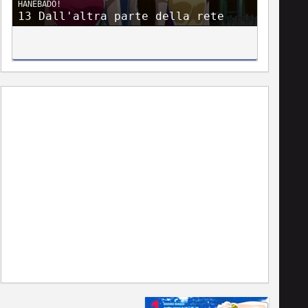
HANEBADO!
13 Dall'altra parte della rete