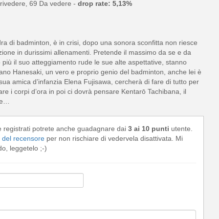
rivedere, 69 Da vedere -
drop rate: 5,13%
a di badminton, è in crisi, dopo una sonora sconfitta non riesce
trazione in durissimi allenamenti. Pretende il massimo da se e da
o più il suo atteggiamento rude le sue alte aspettative, stanno
a Ayano Hanesaki, un vero e proprio genio del badminton, anche lei è
sua amica d’infanzia Elena Fujisawa, cercherà di fare di tutto per
enare i corpi d’ora in poi ci dovrà pensare Kentarō Tachibana, il
are…
e registrati potrete anche guadagnare dai
3 ai 10 punti
utente.
del recensore
per non rischiare di vedervela disattivata. Mi
, leggetelo ;-)