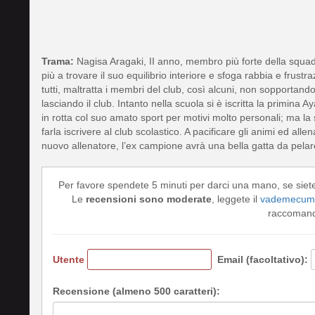
Trama:
Nagisa Aragaki, II anno, membro più forte della squadr
più a trovare il suo equilibrio interiore e sfoga rabbia e frus
tutti, maltratta i membri del club, così alcuni, non sopportand
lasciando il club. Intanto nella scuola si è iscritta la primin
in rotta col suo amato sport per motivi molto personali; ma la 
farla iscrivere al club scolastico. A pacificare gli animi ed all
nuovo allenatore, l’ex campione avrà una bella gatta da pel
Per favore spendete 5 minuti per darci una mano, se siet
Le
recensioni sono moderate
, leggete il
vademecum 
raccomando
Utente
Email (facoltativo):
Recensione (almeno 500 caratteri):