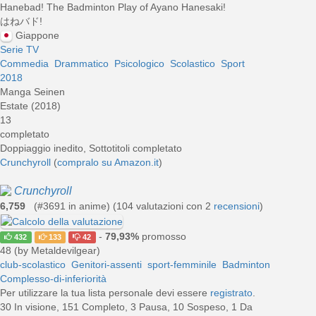
Hanebad! The Badminton Play of Ayano Hanesaki!
はねバド!
Giappone
Serie TV
Commedia
Drammatico
Psicologico
Scolastico
Sport
2018
Manga Seinen
Estate (2018)
13
completato
Doppiaggio inedito, Sottotitoli completato
Crunchyroll
(
compralo su Amazon.it
)
Crunchyroll
6,759
(#3691 in anime) (
104
valutazioni con 2
recensioni
)
-
79,93%
promosso
432
133
42
48 (by Metaldevilgear)
club-scolastico
Genitori-assenti
sport-femminile
Badminton
Complesso-di-inferiorità
Per utilizzare la tua lista personale devi essere
registrato
.
30 In visione, 151 Completo, 3 Pausa, 10 Sospeso, 1 Da