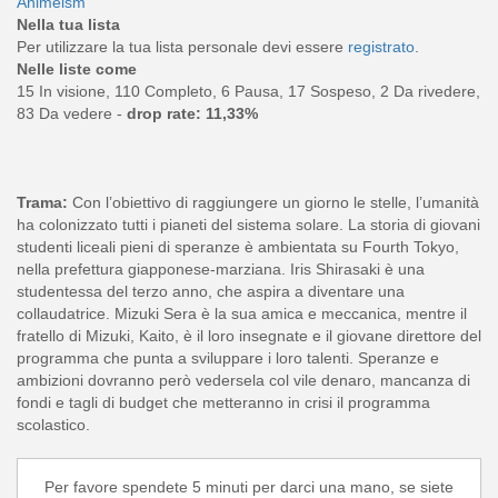
Animeism
Nella tua lista
Per utilizzare la tua lista personale devi essere
registrato
.
Nelle liste come
15 In visione, 110 Completo, 6 Pausa, 17 Sospeso, 2 Da rivedere,
83 Da vedere -
drop rate: 11,33%
Trama:
Con l’obiettivo di raggiungere un giorno le stelle, l’umanità
ha colonizzato tutti i pianeti del sistema solare. La storia di giovani
studenti liceali pieni di speranze è ambientata su Fourth Tokyo,
nella prefettura giapponese-marziana. Iris Shirasaki è una
studentessa del terzo anno, che aspira a diventare una
collaudatrice. Mizuki Sera è la sua amica e meccanica, mentre il
fratello di Mizuki, Kaito, è il loro insegnate e il giovane direttore del
programma che punta a sviluppare i loro talenti. Speranze e
ambizioni dovranno però vedersela col vile denaro, mancanza di
fondi e tagli di budget che metteranno in crisi il programma
scolastico.
Per favore spendete 5 minuti per darci una mano, se siete