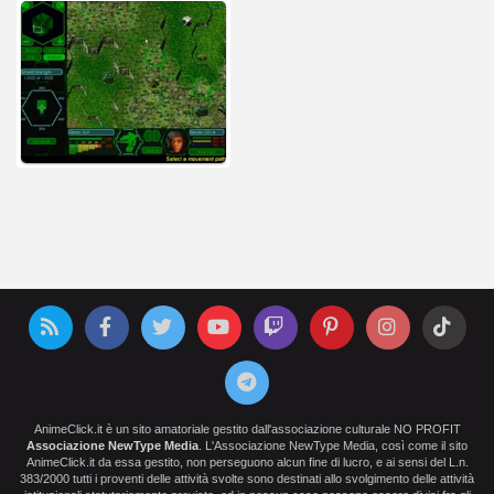
AnimeClick.it è un sito amatoriale gestito dall'associazione culturale NO PROFIT
Associazione NewType Media
. L'Associazione NewType Media, così come il sito
AnimeClick.it da essa gestito, non perseguono alcun fine di lucro, e ai sensi del L.n.
383/2000 tutti i proventi delle attività svolte sono destinati allo svolgimento delle attività