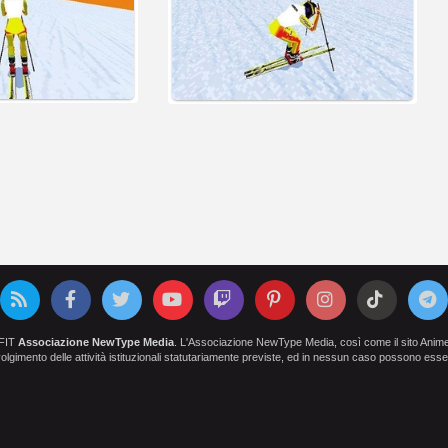
OFIT
Associazione NewType Media
. L'Associazione NewType Media, così come il sito AnimeCl
 svolgimento delle attività istituzionali statutariamente previste, ed in nessun caso possono esser