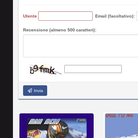
Utente
Email (facoltativo):
Recensione (almeno 500 caratteri):
Invia