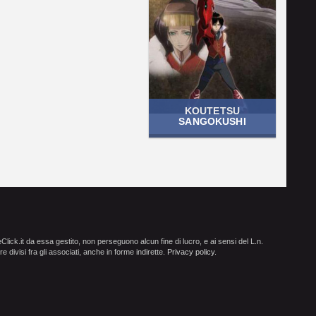
KOUTETSU
SANGOKUSHI
ick.it da essa gestito, non perseguono alcun fine di lucro, e ai sensi del L.n.
e divisi fra gli associati, anche in forme indirette.
Privacy policy
.