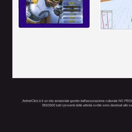
AnimeClick.it è un sito amatoriale gestito dall'associazione culturale NO PR
383/2000 tutti i proventi delle attività svolte sono destinati allo