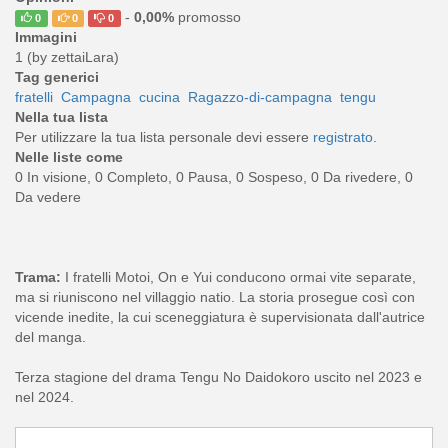
-
0,00%
promosso
0
0
0
Immagini
1 (by zettaiLara)
Tag generici
fratelli
Campagna
cucina
Ragazzo-di-campagna
tengu
Nella tua lista
Per utilizzare la tua lista personale devi essere
registrato
.
Nelle liste come
0 In visione, 0 Completo, 0 Pausa, 0 Sospeso, 0 Da rivedere, 0
Da vedere
Trama:
I fratelli Motoi, On e Yui conducono ormai vite separate,
ma si riuniscono nel villaggio natio. La storia prosegue così con
vicende inedite, la cui sceneggiatura è supervisionata dall'autrice
del manga.
Terza stagione del drama Tengu No Daidokoro uscito nel 2023 e
nel 2024.