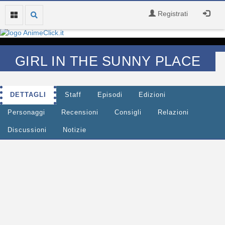
Registrati
GIRL IN THE SUNNY PLACE
DETTAGLI
Staff
Episodi
Edizioni
Personaggi
Recensioni
Consigli
Relazioni
Discussioni
Notizie