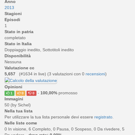
Anno
2013
Stagioni
Episodi
1
Stato in patria
completato
Stato in Italia
Doppiaggio inedito, Sottotitoli inedito
Disponibilità
Nessuna
Valutazione cc
5,657
(#1634 in live) (
3
valutazioni con 0
recensioni
)
Opinioni
-
100,00%
promosso
1
0
0
Immagini
50 (by Sichel)
Nella tua lista
Per utilizzare la tua lista personale devi essere
registrato
.
Nelle liste come
0 In visione, 6 Completo, 0 Pausa, 0 Sospeso, 0 Da rivedere, 5
Da vedere -
drop rate: 0,00%