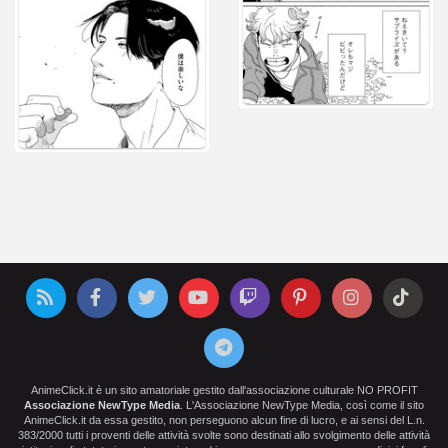
AnimeClick.it è un sito amatoriale gestito dall'associazione culturale NO PROFIT
Associazione NewType Media
. L'Associazione NewType Media, così come il sito
AnimeClick.it da essa gestito, non perseguono alcun fine di lucro, e ai sensi del L.n.
383/2000 tutti i proventi delle attività svolte sono destinati allo svolgimento delle attività