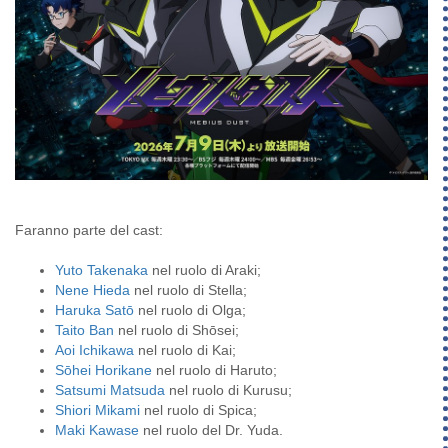
Faranno parte del cast:
Yuto Takenaka
nel ruolo di Araki;
Nene Hieda
nel ruolo di Stella;
Haruka Satō
nel ruolo di Olga;
Taito Ban
nel ruolo di Shōsei;
Aoi Ichikawa
nel ruolo di Kai;
Sōhei Horikane
nel ruolo di Haruto;
Satsumi Matsuda
nel ruolo di Kurusu;
Shiori Mikami
nel ruolo di Spica;
Maki Kawase
nel ruolo del Dr. Yuda.