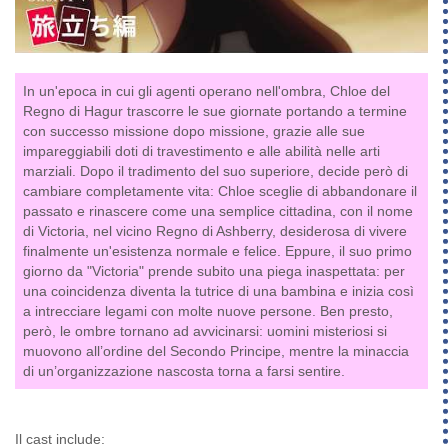
In un'epoca in cui gli agenti operano nell'ombra, Chloe del
Regno di Hagur trascorre le sue giornate portando a termine
con successo missione dopo missione, grazie alle sue
impareggiabili doti di travestimento e alle abilità nelle arti
marziali. Dopo il tradimento del suo superiore, decide però di
cambiare completamente vita: Chloe sceglie di abbandonare il
passato e rinascere come una semplice cittadina, con il nome
di Victoria, nel vicino Regno di Ashberry, desiderosa di vivere
finalmente un'esistenza normale e felice. Eppure, il suo primo
giorno da "Victoria" prende subito una piega inaspettata: per
una coincidenza diventa la tutrice di una bambina e inizia così
a intrecciare legami con molte nuove persone. Ben presto,
però, le ombre tornano ad avvicinarsi: uomini misteriosi si
muovono all’ordine del Secondo Principe, mentre la minaccia
di un’organizzazione nascosta torna a farsi sentire.
Il cast include: