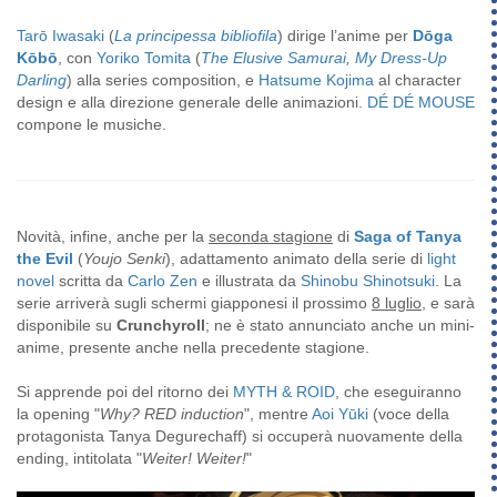
Tarō Iwasaki
(
La principessa bibliofila
) dirige l’anime per
Dōga
Kōbō
, con
Yoriko Tomita
(
The Elusive Samurai
,
My Dress-Up
Darling
) alla series composition, e
Hatsume Kojima
al character
design e alla direzione generale delle animazioni.
DÉ DÉ MOUSE
compone le musiche.
Novità, infine, anche per la
seconda stagione
di
Saga of Tanya
the Evil
(
Youjo Senki
), adattamento animato della serie di
light
novel
scritta da
Carlo Zen
e illustrata da
Shinobu Shinotsuki
. La
serie arriverà sugli schermi giapponesi il prossimo
8 luglio
, e sarà
disponibile su
Crunchyroll
; ne è stato annunciato anche un mini-
anime, presente anche nella precedente stagione.
Si apprende poi del ritorno dei
MYTH & ROID
, che eseguiranno
la opening "
Why? RED induction
", mentre
Aoi Yūki
(voce della
protagonista Tanya Degurechaff) si occuperà nuovamente della
ending, intitolata "
Weiter! Weiter!
"