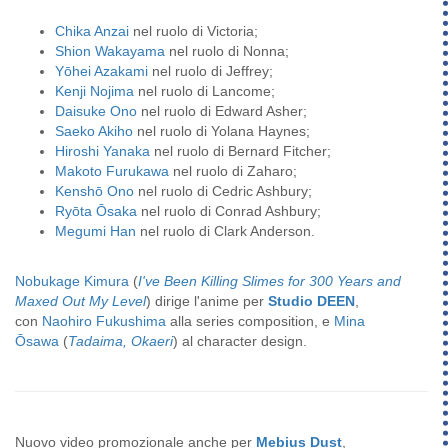
Chika Anzai
nel ruolo di Victoria;
Shion Wakayama
nel ruolo di Nonna;
Yōhei Azakami
nel ruolo di Jeffrey;
Kenji Nojima
nel ruolo di Lancome;
Daisuke Ono
nel ruolo di Edward Asher;
Saeko Akiho
nel ruolo di Yolana Haynes;
Hiroshi Yanaka
nel ruolo di Bernard Fitcher;
Makoto Furukawa
nel ruolo di Zaharo;
Kenshō Ono
nel ruolo di Cedric Ashbury;
Ryōta Ōsaka
nel ruolo di Conrad Ashbury;
Megumi Han
nel ruolo di Clark Anderson.
Nobukage Kimura
(
I've Been Killing Slimes for 300 Years and
Maxed Out My Level
) dirige l'anime per
Studio DEEN
,
con
Naohiro Fukushima
alla series composition, e
Mina
Ōsawa
(
Tadaima, Okaeri
) al character design.
Nuovo video promozionale anche per
Mebius Dust
,