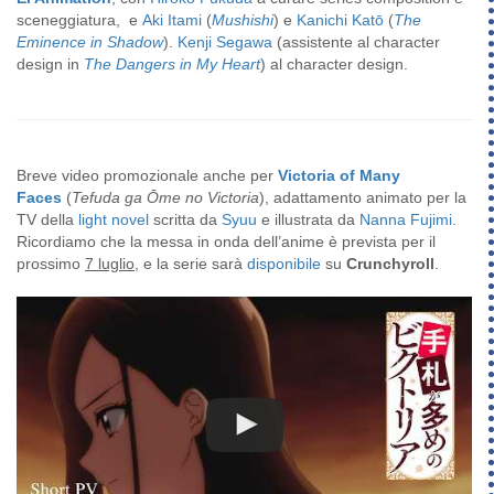
sceneggiatura, e
Aki Itami
(
Mushishi
) e
Kanichi Katō
(
The
Eminence in Shadow
).
Kenji Segawa
(assistente al character
design in
The Dangers in My Heart
) al character design.
Breve video promozionale anche per
Victoria of Many
Faces
(
Tefuda ga Ōme no Victoria
), adattamento animato per la
TV della
light novel
scritta da
Syuu
e illustrata da
Nanna Fujimi
.
Ricordiamo che la messa in onda dell’anime è prevista per il
prossimo
7 luglio
, e la serie sarà
disponibile
su
Crunchyroll
.