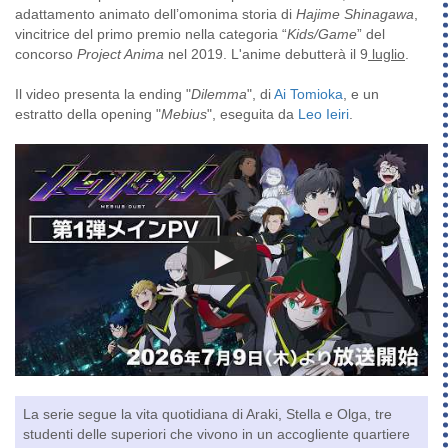
adattamento animato dell’omonima storia di
Hajime Shinagawa
,
vincitrice del primo premio nella categoria “
Kids/Game
” del
concorso
Project Anima
nel 2019. L'anime debutterà il 9
luglio
.
Il video presenta la ending "
Dilemma
", di
Ai Tomioka
, e un
estratto della opening "
Mebius
", eseguita da
Leo Ieiri
.
La serie segue la vita quotidiana di Araki, Stella e Olga, tre
studenti delle superiori che vivono in un accogliente quartiere