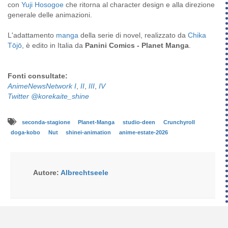
con
Yuji Hosogoe
che ritorna al character design e alla direzione
generale delle animazioni.
L'adattamento
manga
della serie di novel, realizzato da
Chika
Tōjō
, è edito in Italia da
Panini Comics - Planet Manga
.
Fonti consultate:
AnimeNewsNetwork I
,
II
,
III
,
IV
Twitter @korekaite_shine
seconda-stagione
Planet-Manga
studio-deen
Crunchyroll
doga-kobo
Nut
shinei-animation
anime-estate-2026
Autore:
Albrechtseele