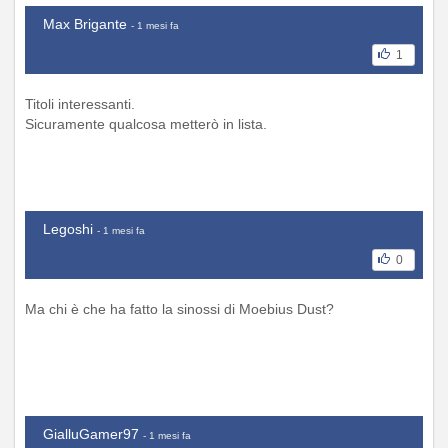
Max Brigante
- 1 mesi fa
1
Titoli interessanti.
Sicuramente qualcosa metterò in lista.
Legoshi
- 1 mesi fa
0
Ma chi è che ha fatto la sinossi di Moebius Dust?
GialluGamer97
- 1 mesi fa