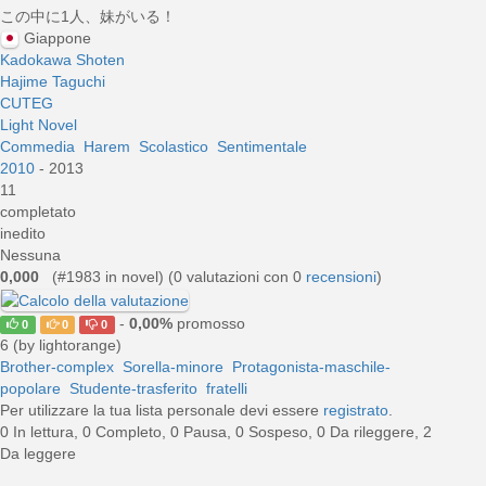
この中に1人、妹がいる！
Giappone
Kadokawa Shoten
Hajime Taguchi
CUTEG
Light Novel
Commedia
Harem
Scolastico
Sentimentale
2010
- 2013
11
completato
inedito
Nessuna
0,000
(#1983 in novel) (
0
valutazioni con 0
recensioni
)
-
0,00%
promosso
0
0
0
6 (by lightorange)
Brother-complex
Sorella-minore
Protagonista-maschile-
popolare
Studente-trasferito
fratelli
Per utilizzare la tua lista personale devi essere
registrato
.
0 In lettura, 0 Completo, 0 Pausa, 0 Sospeso, 0 Da rileggere, 2
Da leggere