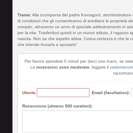
Trama:
Alla scomparsa del padre Kumagorō, amministratore 
di condizioni che gli consentiranno di ereditare le proprietà d
compito, attraverso un anno di speciale addestramento in az
per la vita. Trasferitosi quindi in un nuovo istituto, il ragazz
nascita. Non sa che aspetto abbia, l'unica certezza è che la r
che intende trovarlo e sposarlo!
Per favore spendete 5 minuti per darci una mano, se siet
Le
recensioni sono moderate
, leggete il
vademecum 
raccomando
Utente
Email (facoltativo):
Recensione (almeno 500 caratteri):