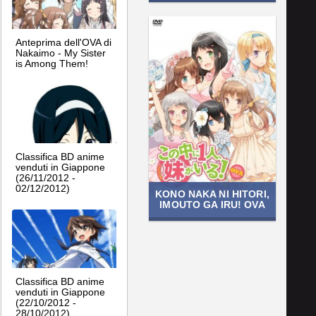
Anteprima dell'OVA di
Nakaimo - My Sister
is Among Them!
Classifica BD anime
venduti in Giappone
(26/11/2012 -
02/12/2012)
KONO NAKA NI HITORI,
IMOUTO GA IRU! OVA
Classifica BD anime
venduti in Giappone
(22/10/2012 -
28/10/2012)