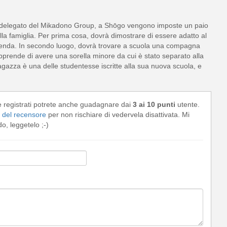
delegato del Mikadono Group, a Shōgo vengono imposte un paio
ella famiglia. Per prima cosa, dovrà dimostrare di essere adatto al
ienda. In secondo luogo, dovrà trovare a scuola una compagna
o apprende di avere una sorella minore da cui è stato separato alla
agazza è una delle studentesse iscritte alla sua nuova scuola, e
e registrati potrete anche guadagnare dai
3 ai 10 punti
utente.
del recensore
per non rischiare di vedervela disattivata. Mi
, leggetelo ;-)