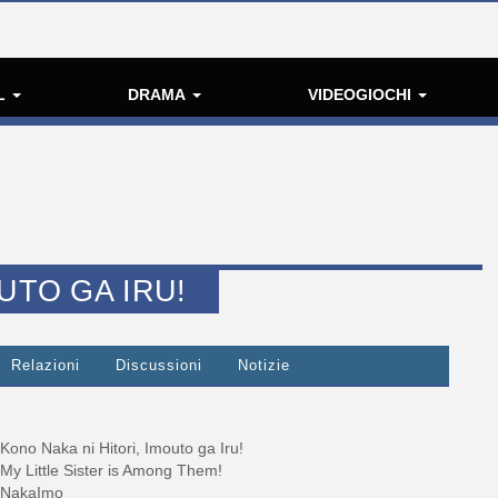
L
DRAMA
VIDEOGIOCHI
UTO GA IRU!
Relazioni
Discussioni
Notizie
Kono Naka ni Hitori, Imouto ga Iru!
My Little Sister is Among Them!
NakaImo