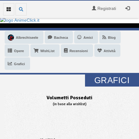
Registrati
Albrechtseele
Bacheca
Amici
Blog
Opere
WishList
Recensioni
Attività
Grafici
GRAFICI
Volumetti Posseduti
(in base alla wishlist)