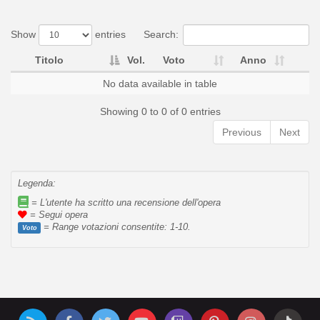
Show
entries
Search:
Titolo
Vol.
Voto
Anno
No data available in table
Showing 0 to 0 of 0 entries
Previous
Next
Legenda:
= L'utente ha scritto una recensione dell'opera
= Segui opera
= Range votazioni consentite: 1-10.
Voto