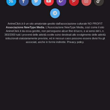
AnimeClick.it è un sito amatoriale gestito dall'associazione culturale NO PROFIT
Associazione NewType Media
. L'Associazione NewType Media, così come il sito
AnimeClick.it da essa gestito, non perseguono alcun fine di lucro, e ai sensi del L.n.
383/2000 tutti i proventi delle attività svolte sono destinati allo svolgimento delle attività
istituzionali statutariamente previste, ed in nessun caso possono essere divisi fra gli
associati, anche in forme indirette.
Privacy policy
.