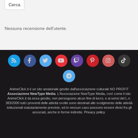
Cerca
Nessuna recensione dell'utente.
AnimeClick.it è un sito amatoriale gestito dall'associazione culturale NO PROFIT
Associazione NewType Media
. L'Associazione NewType Media, così come il sito
AnimeClick.it da essa gestito, non perseguono alcun fine di lucro, e ai sensi del L.n.
383/2000 tutti i proventi delle attività svolte sono destinati allo svolgimento delle attività
istituzionali statutariamente previste, ed in nessun caso possono essere divisi fra gli
associati, anche in forme indirette.
Privacy policy
.