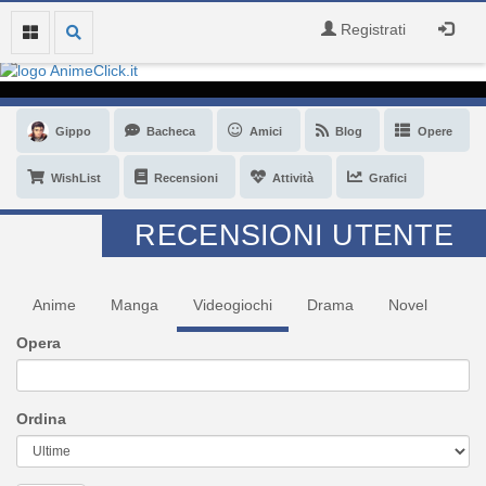
Registrati
Gippo
Bacheca
Amici
Blog
Opere
WishList
Recensioni
Attività
Grafici
RECENSIONI UTENTE
Anime
Manga
Videogiochi
Drama
Novel
Opera
Ordina