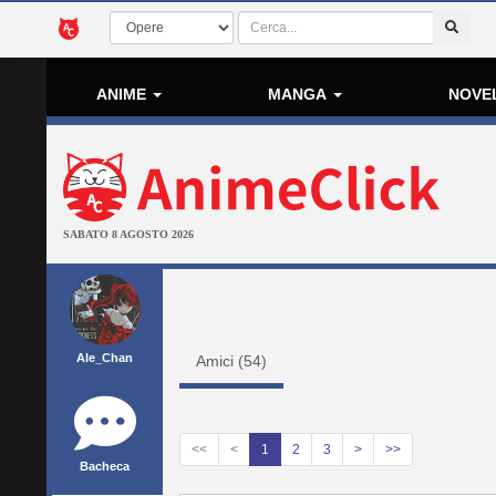
ANIME
MANGA
NOVE
SABATO 8 AGOSTO 2026
Ale_Chan
Amici (
54
)
<<
<
1
2
3
>
>>
Bacheca