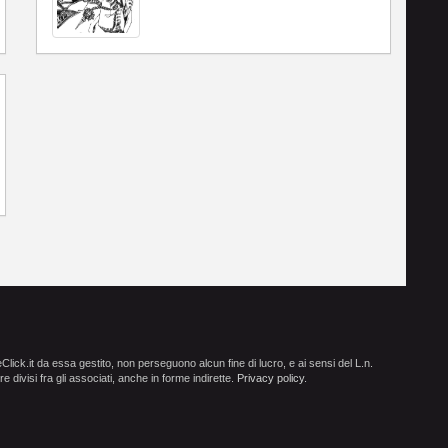
ick.it da essa gestito, non perseguono alcun fine di lucro, e ai sensi del L.n.
e divisi fra gli associati, anche in forme indirette.
Privacy policy
.