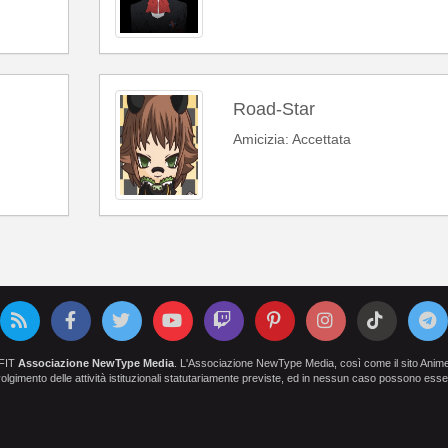
Road-Star
Amicizia: Accettata
OFIT
Associazione NewType Media
. L'Associazione NewType Media, così come il sito AnimeCl
 svolgimento delle attività istituzionali statutariamente previste, ed in nessun caso possono esser