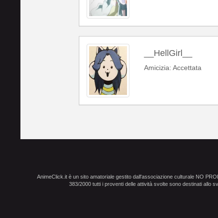
__HellGirl__
Amicizia: Accettata
AnimeClick.it è un sito amatoriale gestito dall'associazione culturale NO PR
383/2000 tutti i proventi delle attività svolte sono destinati allo