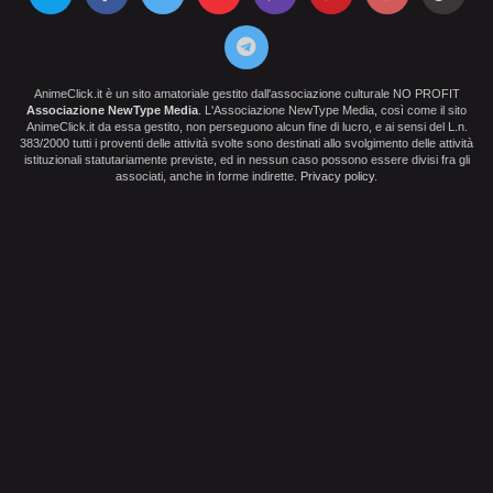
AnimeClick.it è un sito amatoriale gestito dall'associazione culturale NO PROFIT
Associazione NewType Media
. L'Associazione NewType Media, così come il sito
AnimeClick.it da essa gestito, non perseguono alcun fine di lucro, e ai sensi del L.n.
383/2000 tutti i proventi delle attività svolte sono destinati allo svolgimento delle attività
istituzionali statutariamente previste, ed in nessun caso possono essere divisi fra gli
associati, anche in forme indirette.
Privacy policy
.