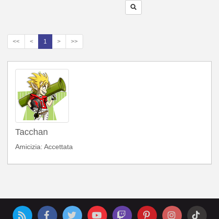
<<
<
1
>
>>
Tacchan
Amicizia: Accettata