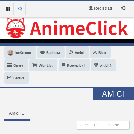
Registrati
IceKreeng
Bacheca
Amici
Blog
Opere
WishList
Recensioni
Attività
Grafici
AMICI
Amici (
1
)