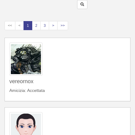
<<
<
1
2
3
>
>>
vereornox
Amicizia: Accettata