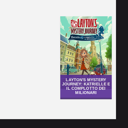
LAYTON'S MYSTERY
JOURNEY: KATRIELLE E
IL COMPLOTTO DEI
MILIONARI