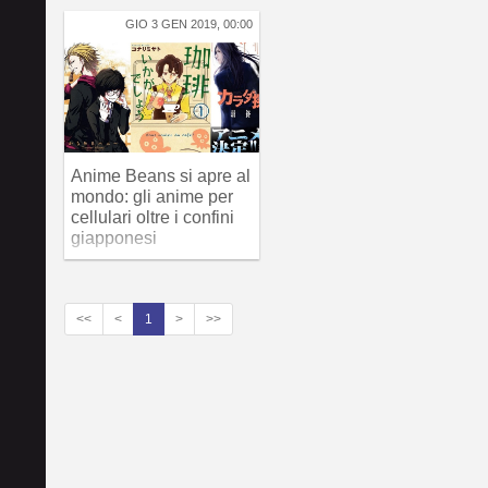
GIO 3 GEN 2019, 00:00
Anime Beans si apre al
mondo: gli anime per
cellulari oltre i confini
giapponesi
<<
<
1
>
>>