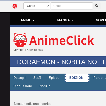
ANIME
MANGA
NOVE
VENERDÌ 7 AGOSTO 2026
DORAEMON - NOBITA NO L
Dettagli
Staff
Episodi
EDIZIONI
Persona
Discussioni
Notizie
Nessun edizione inserita.