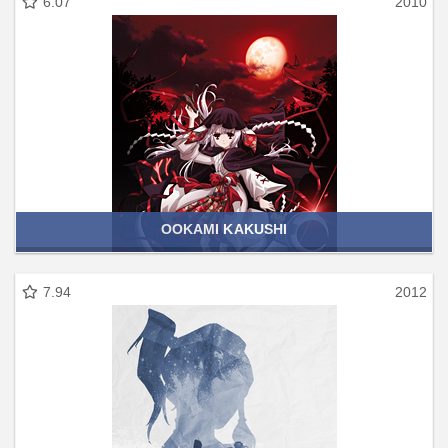
6.07
2010
OOKAMI KAKUSHI
7.94
2012