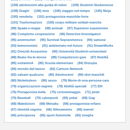
(109) adolescenti-alla-guida-di-robot
(109) Studenti-Studentesse
(108) Draghi
(106) moe
(106) viaggio-nel-tempo
(105) Ninja
(105) vendetta
(101) protagonista-maschile-forte
(101) Trasformazioni
(100) corpo-militare-soldati-esercito
(99) Spada-e-magia
(98) animali
(97) Supereroi-supereroine
(96) Complotto-cospirazione
(96) Detective-Investigatori
(95) avventurieri
(95) Survival-Sopravvivenza
(94) samurai
(93) kemonomimi
(91) ambientato-nel-futuro
(91) DreamWorks
(91) Omicidi-Assassinio
(90) Università-Studenti-universitari
(88) Beato-fra-le-donne
(88) Competizioni-gare
(87) Nobiltà
(85) noitaminA
(85) Scuola-elementare
(84) Distopia
(84) mondo-del-lavoro
(82) Cartoon-Network
(82) salvare-qualcuno
(80) Adolescenti
(80) idol-maschili
(80) Nickelodeon
(80) sesso
(79) Morte-di-una-persona-cara
(79) organizzazioni-segrete
(78) Abilità-speciali
(77) Elfi
(76) Protagonista-bella
(75) cortometraggio
(71) pirati
(70) Baseball
(70) cyberpunk
(69) yokai
(68) Gag
(68) Maledizioni
(68) Meisaku
(68) protagonista-orfano
(67) identità-segreta
(66) Allenamento
(66) marvel
(66) principessa
(65) sport-femminile
(65) streghe