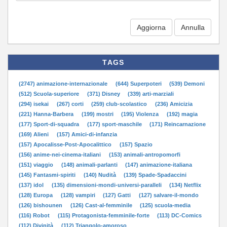
Aggiorna
TAGS
(2747) animazione-internazionale
(644) Superpoteri
(539) Demoni
(512) Scuola-superiore
(371) Disney
(339) arti-marziali
(294) isekai
(267) corti
(259) club-scolastico
(236) Amicizia
(221) Hanna-Barbera
(199) mostri
(195) Violenza
(192) magia
(177) Sport-di-squadra
(177) sport-maschile
(171) Reincarnazione
(169) Alieni
(157) Amici-di-infanzia
(157) Apocalisse-Post-Apocalittico
(157) Spazio
(156) anime-nei-cinema-italiani
(153) animali-antropomorfi
(151) viaggio
(148) animali-parlanti
(147) animazione-italiana
(145) Fantasmi-spiriti
(140) Nudità
(139) Spade-Spadaccini
(137) idol
(135) dimensioni-mondi-universi-paralleli
(134) Netflix
(128) Europa
(128) vampiri
(127) Gatti
(127) salvare-il-mondo
(126) bishounen
(126) Cast-al-femminile
(125) scuola-media
(116) Robot
(115) Protagonista-femminile-forte
(113) DC-Comics
(112) Divinità
(112) Triangolo-amoroso