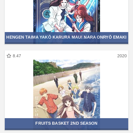
HENGEN TAIMA YAKŌ KARURA MAU! NARA ONRYŌ EMAKI
8.47
2020
FRUITS BASKET 2ND SEASON