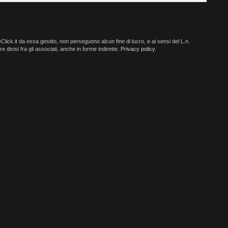
ick.it da essa gestito, non perseguono alcun fine di lucro, e ai sensi del L.n.
e divisi fra gli associati, anche in forme indirette.
Privacy policy
.