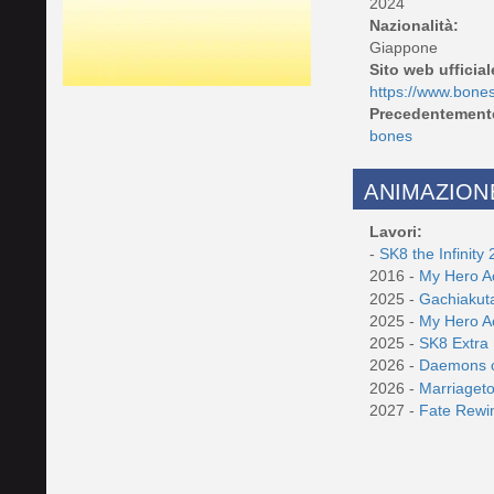
2024
Nazionalità:
Giappone
Sito web ufficial
https://www.bones
Precedentement
bones
ANIMAZION
Lavori:
-
SK8 the Infinity
2016 -
My Hero 
2025 -
Gachiaku
2025 -
My Hero A
2025 -
SK8 Extra
2026 -
Daemons 
2026 -
Marriaget
2027 -
Fate Rewi