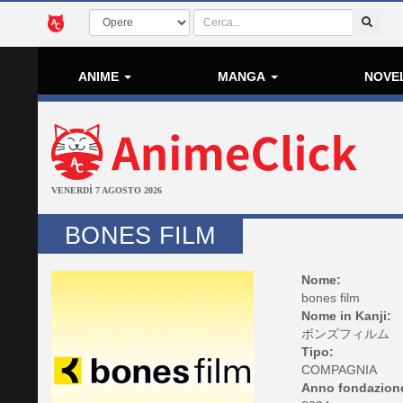
ANIME
MANGA
NOVE
VENERDÌ 7 AGOSTO 2026
BONES FILM
Nome:
bones film
Nome in Kanji:
ボンズフィルム
Tipo:
COMPAGNIA
Anno fondazion