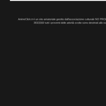
AnimeClick.it è un sito amatoriale gestito dall'associazione culturale NO PR
383/2000 tutti i proventi delle attività svolte sono destinati allo