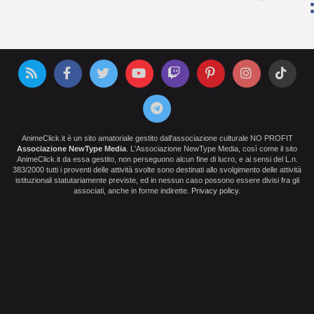
AnimeClick.it è un sito amatoriale gestito dall'associazione culturale NO PROFIT
Associazione NewType Media
. L'Associazione NewType Media, così come il sito
AnimeClick.it da essa gestito, non perseguono alcun fine di lucro, e ai sensi del L.n.
383/2000 tutti i proventi delle attività svolte sono destinati allo svolgimento delle attività
istituzionali statutariamente previste, ed in nessun caso possono essere divisi fra gli
associati, anche in forme indirette.
Privacy policy
.