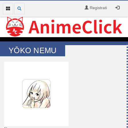
Registrati
YŌKO NEMU