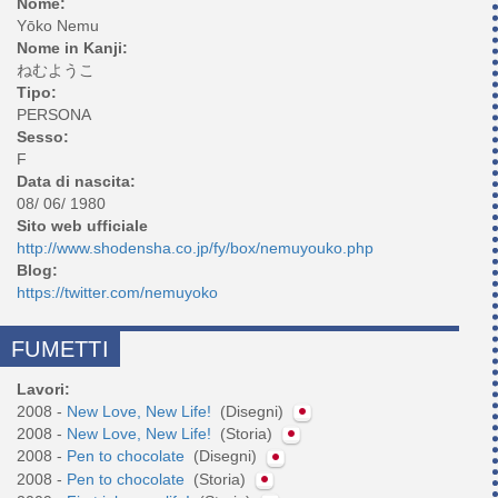
Nome:
Yōko Nemu
Nome in Kanji:
ねむようこ
Tipo:
PERSONA
Sesso:
F
Data di nascita:
08/ 06/ 1980
Sito web ufficiale
http://www.shodensha.co.jp/fy/box/nemuyouko.php
Blog:
https://twitter.com/nemuyoko
FUMETTI
Lavori:
2008 -
New Love, New Life!
(Disegni)
2008 -
New Love, New Life!
(Storia)
2008 -
Pen to chocolate
(Disegni)
2008 -
Pen to chocolate
(Storia)