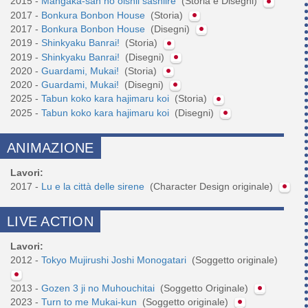
2015 -
Mangaka-san no oishii sashiire
(Storia e Disegni)
2017 -
Bonkura Bonbon House
(Storia)
2017 -
Bonkura Bonbon House
(Disegni)
2019 -
Shinkyaku Banrai!
(Storia)
2019 -
Shinkyaku Banrai!
(Disegni)
2020 -
Guardami, Mukai!
(Storia)
2020 -
Guardami, Mukai!
(Disegni)
2025 -
Tabun koko kara hajimaru koi
(Storia)
2025 -
Tabun koko kara hajimaru koi
(Disegni)
ANIMAZIONE
Lavori:
2017 -
Lu e la città delle sirene
(Character Design originale)
LIVE ACTION
Lavori:
2012 -
Tokyo Mujirushi Joshi Monogatari
(Soggetto originale)
2013 -
Gozen 3 ji no Muhouchitai
(Soggetto Originale)
2023 -
Turn to me Mukai-kun
(Soggetto originale)