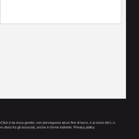
ick.it da essa gestito, non perseguono alcun fine di lucro, e ai sensi del L.n.
e divisi fra gli associati, anche in forme indirette.
Privacy policy
.