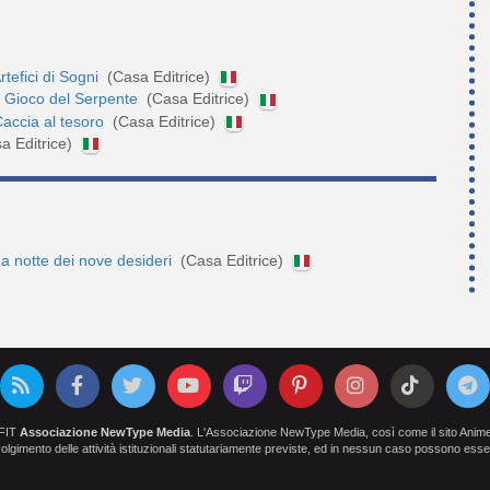
rtefici di Sogni
(Casa Editrice)
l Gioco del Serpente
(Casa Editrice)
accia al tesoro
(Casa Editrice)
a Editrice)
a notte dei nove desideri
(Casa Editrice)
OFIT
Associazione NewType Media
. L'Associazione NewType Media, così come il sito AnimeCl
 svolgimento delle attività istituzionali statutariamente previste, ed in nessun caso possono esser