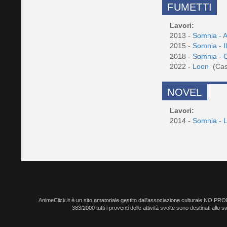
FUMETTI
Lavori:
2013 -
Somnia - A
2015 -
Somnia - I
2018 -
Somnia - C
2022 -
Loon
(Cas
NOVEL
Lavori:
2014 -
Somnia - L
AnimeClick.it è un sito amatoriale gestito dall'associazione culturale NO PR
383/2000 tutti i proventi delle attività svolte sono destinati allo