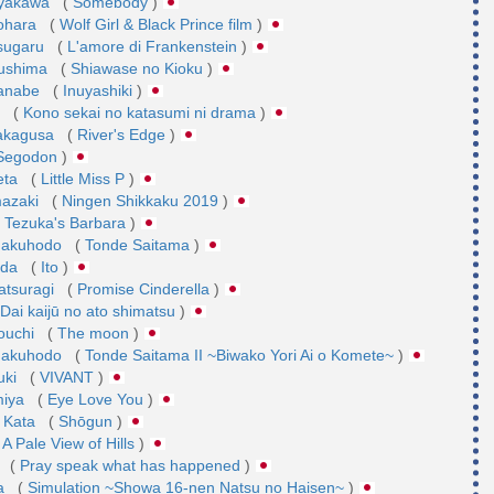
ayakawa
(
Somebody
)
nohara
(
Wolf Girl & Black Prince film
)
sugaru
(
L'amore di Frankenstein
)
sushima
(
Shiawase no Kioku
)
tanabe
(
Inuyashiki
)
i
(
Kono sekai no katasumi ni drama
)
akagusa
(
River's Edge
)
Segodon
)
eta
(
Little Miss P
)
mazaki
(
Ningen Shikkaku 2019
)
(
Tezuka's Barbara
)
Hakuhodo
(
Tonde Saitama
)
ada
(
Ito
)
atsuragi
(
Promise Cinderella
)
Dai kaijū no ato shimatsu
)
ouchi
(
The moon
)
Hakuhodo
(
Tonde Saitama II ~Biwako Yori Ai o Komete~
)
uki
(
VIVANT
)
miya
(
Eye Love You
)
 Kata
(
Shōgun
)
A Pale View of Hills
)
a
(
Pray speak what has happened
)
ta
(
Simulation ~Showa 16-nen Natsu no Haisen~
)