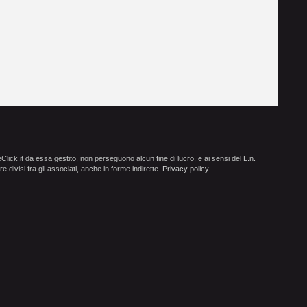
ick.it da essa gestito, non perseguono alcun fine di lucro, e ai sensi del L.n.
e divisi fra gli associati, anche in forme indirette.
Privacy policy
.