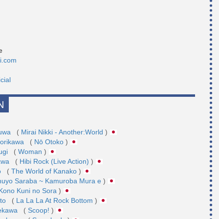
e
mi.com
cial
N
Fuwa
(
Mirai Nikki - Another:World
)
dorikawa
(
Nō Otoko
)
sugi
(
Woman
)
gawa
(
Hibi Rock (Live Action)
)
o
(
The World of Kanako
)
nuyo Saraba ~ Kamuroba Mura e
)
Kono Kuni no Sora
)
ato
(
La La La At Rock Bottom
)
ekawa
(
Scoop!
)