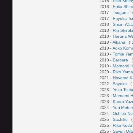
2016 -
Rika Kob
2016 -
Erika Shi
2017 -
Tsugumi T
2017 -
Fuyuka T
2018 -
Shion Wa
2018 -
Rin Shirok
2018 -
Haruna W
2018 -
Aikana
(
2019 -
Aoko Kom
2019 -
Tomie Ya
2019 -
Barbara
2019 -
Momomi 
2020 -
Riko Yam
2021 -
Hayame K
2022 -
Sayoko
(
2023 -
Yoko Tsub
2023 -
Momomi 
2023 -
Kaoru Yuz
2024 -
Yuri Moto
2024 -
Ochiba No
2025 -
Sachiko
(
2025 -
Rika Kod
2025 -
Sayuri Uji