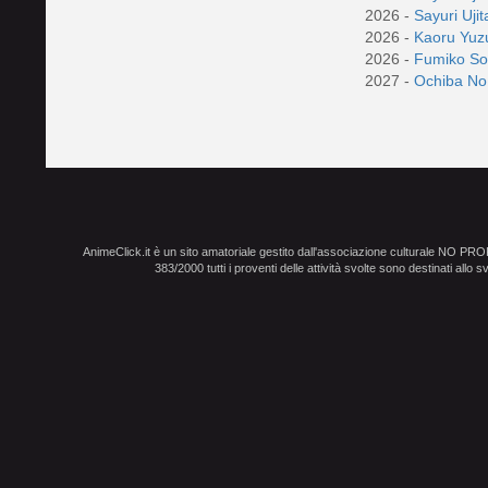
2026 -
Sayuri Uji
2026 -
Kaoru Yuz
2026 -
Fumiko S
2027 -
Ochiba No
AnimeClick.it è un sito amatoriale gestito dall'associazione culturale NO PR
383/2000 tutti i proventi delle attività svolte sono destinati allo