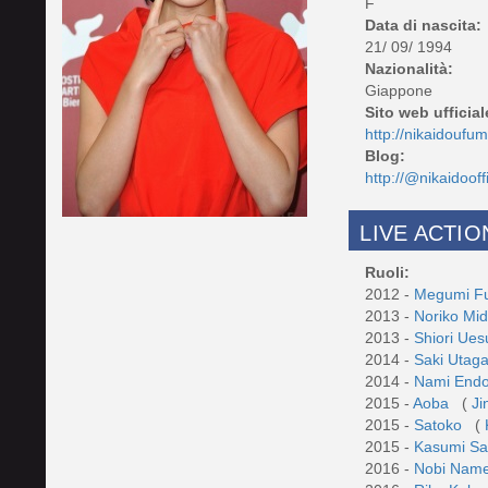
F
Data di nascita:
21/ 09/ 1994
Nazionalità:
Giappone
Sito web ufficial
http://nikaidoufu
Blog:
http://@nikaidooffi
LIVE ACTIO
Ruoli:
2012 -
Megumi 
2013 -
Noriko Mi
2013 -
Shiori Ue
2014 -
Saki Uta
2014 -
Nami End
2015 -
Aoba
(
Ji
2015 -
Satoko
(
2015 -
Kasumi S
2016 -
Nobi Nam