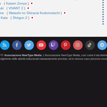
ta
(
Kaisen Zenya
)
uki
(
VIVANT 2
)
one
(
Watashi no Shiranai Kodomotachi
)
 Kata
(
Shōgun 2
)
OFIT
Associazione NewType Media
. L'Associazione NewType Media, così come il sito AnimeCl
 svolgimento delle attività istituzionali statutariamente previste, ed in nessun caso possono esser