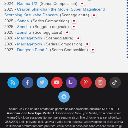
2024 -
Ranma 1/2
(Series Composition)
2025 -
Crayon Shin-chan the Movie: Super Magnificent!
Scorching Kasukabe Dancers
(Sceneggiatura)
2025 -
Sanda
(Series Composition)
2025 -
Zenshu
(Soggetto originale)
2025 -
Zenshu
(Sceneggiatura)
2026 -
Marriagetoxin
(Sceneggiatura)
2026 -
Marriagetoxin
(Series Composition)
2027 -
Dungeon Food 2
(Series Composition)
AnimeClick.it è un sito amatoriale gestito dall'associazione culturale NO PROFIT
Associazione NewType Media
. L'Associazione NewType Media, così come il sito
AnimeClick.it da essa gestito, non perseguono alcun fine di lucro, e ai sensi del L.n.
383/2000 tutti i proventi delle attività svolte sono destinati allo svolgimento delle attività
istituzionali statutariamente previste, ed in nessun caso possono essere divisi fra gli