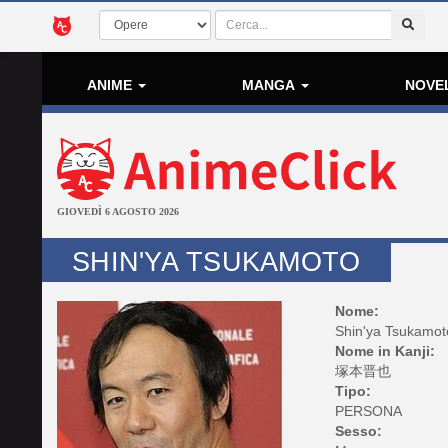
ANIME
MANGA
NOVE
GIOVEDÌ 6 AGOSTO 2026
SHIN'YA TSUKAMOTO
Nome:
Shin'ya Tsukamot
Nome in Kanji:
塚本晋也
Tipo:
PERSONA
Sesso: