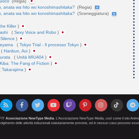
fuoco
(Regia)
n, anata wa hito wo koroshimashitaka?
(Regia)
n, anata wa hito wo koroshimashitaka?
(Sceneggiatura)
the Killer
)
ashi
(
Sexy Voice and Robo
)
Silence
)
akeyama
(
Tokyo Trial - Il processo Tokyo
)
(
Hanbun, Aoi
)
Kurata
(
Unità MIU404
)
Kiba: The Fang of Fiction
)
(
Takarajima
)
OFIT
Associazione NewType Media
. L'Associazione NewType Media, così come il sito AnimeCl
 svolgimento delle attività istituzionali statutariamente previste, ed in nessun caso possono esser