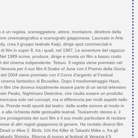
è un regista, sceneggiatore, attore, montatore, direttore della
ttore cinematografico e scenografo giapponese. Laureato in Arte
ity, crea il gruppo teatrale Kaijū, dirige spot commerciali e
 di film in super 8, tra i quali, nel 1987, Le avventure del ragazzo
. Nel 1989 scrive, produce, dirige e monta un film a basso costo
t del cinema indipendente: Tetsuo. Il regista viene premiato nel
i Venezia per il suo film A Snake of June con il Premio della Giuria.
l del 2004 viene premiato con il Corvo d'argento al Festival
l cinema fantastico di Bruxelles. Dopo il mediometraggio Haze,
 film che doveva inizialmente essere parte di un serial televisivo
 Twin Peaks, Nightmare Detective, che risulta essere un prodotto
americana solo nel concept, ma si differenzia per molti aspetti nello
ria. Prende molti spunti dal teatro: dalle scelte sonore al modo in
ri, e alla richiesta delle gestualità teatrali. Tsukamoto stesso è, il
tore protagonista dei suoi film e il suo modo particolare di recitare
resse di altri registi giapponesi di genere. Ha recitato diversi film
ad or Alive 2: Birds, Ichi the Killer di Takashi Miike o, fra gli
Takashi Shimizu. Ritorna di nuovo al festival di Venezia il 5