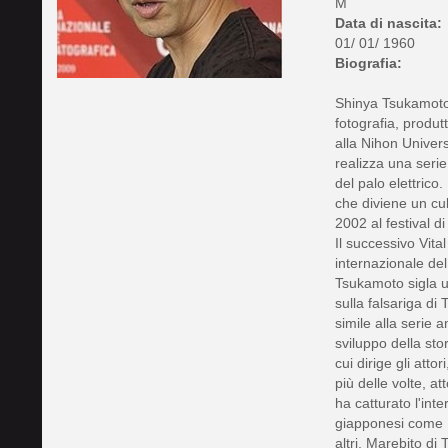
M
Data di nascita:
01/ 01/ 1960
Biografia:
Shinya Tsukamoto 
fotografia, produ
alla Nihon Univers
realizza una serie
del palo elettrico
che diviene un cul
2002 al festival d
Il successivo Vita
internazionale de
Tsukamoto sigla un
sulla falsariga di
simile alla serie 
sviluppo della sto
cui dirige gli atto
più delle volte, at
ha catturato l'inte
giapponesi come De
altri, Marebito di 