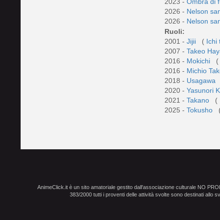
2023 -
Ombra di 
2026 -
Nelson sa
2026 -
Nelson sa
Ruoli:
2001 -
Jijii
(
Ichi 
2007 -
Takeo Hay
2016 -
Mokichi
(
2016 -
Michio T
2018 -
Usagawa
2020 -
Yasunori 
2021 -
Takano
(
2025 -
Tokusho
AnimeClick.it è un sito amatoriale gestito dall'associazione culturale NO PR
383/2000 tutti i proventi delle attività svolte sono destinati allo