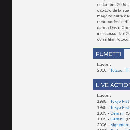
settembre 2009: al
capitolo della sua
maggior parte del
metamorfosi dell'
caro a David Cron
indiscusso. Nel 2
FUMETTI
Lavori:
2010 -
Tetsuo: T
LIVE ACTIO
Lavori:
1995 -
Tokyo Fis
1995 -
Tokyo Fis
1999 -
Gemini
(S
1999 -
Gemini
(R
2006 -
Nightmare