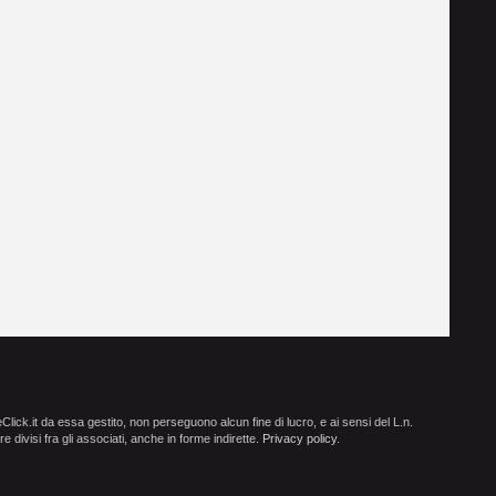
ick.it da essa gestito, non perseguono alcun fine di lucro, e ai sensi del L.n.
e divisi fra gli associati, anche in forme indirette.
Privacy policy
.