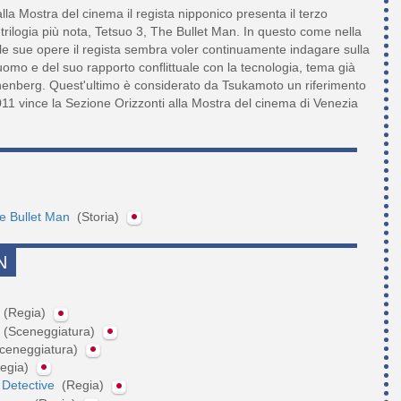
la Mostra del cinema il regista nipponico presenta il terzo
 trilogia più nota, Tetsuo 3, The Bullet Man. In questo come nella
le sue opere il regista sembra voler continuamente indagare sulla
uomo e del suo rapporto conflittuale con la tecnologia, tema già
enberg. Quest'ultimo è considerato da Tsukamoto un riferimento
011 vince la Sezione Orizzonti alla Mostra del cinema di Venezia
he Bullet Man
(Storia)
N
t
(Regia)
t
(Sceneggiatura)
ceneggiatura)
egia)
 Detective
(Regia)