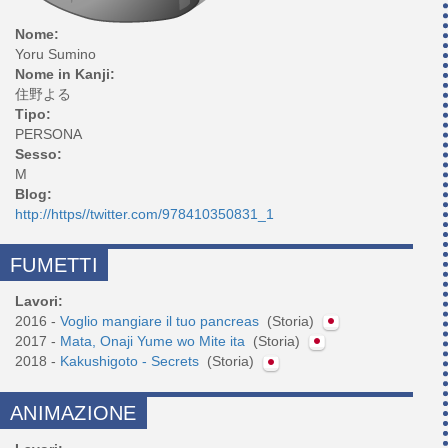
Nome:
Yoru Sumino
Nome in Kanji:
住野よる
Tipo:
PERSONA
Sesso:
M
Blog:
http://https//twitter.com/978410350831_1
FUMETTI
Lavori:
2016 -
Voglio mangiare il tuo pancreas
(Storia)
2017 -
Mata, Onaji Yume wo Mite ita
(Storia)
2018 -
Kakushigoto - Secrets
(Storia)
ANIMAZIONE