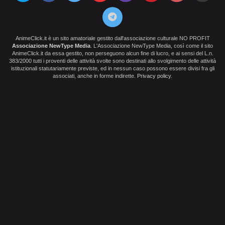
AnimeClick.it è un sito amatoriale gestito dall'associazione culturale NO PROFIT
Associazione NewType Media
. L'Associazione NewType Media, così come il sito
AnimeClick.it da essa gestito, non perseguono alcun fine di lucro, e ai sensi del L.n.
383/2000 tutti i proventi delle attività svolte sono destinati allo svolgimento delle attività
istituzionali statutariamente previste, ed in nessun caso possono essere divisi fra gli
associati, anche in forme indirette.
Privacy policy
.