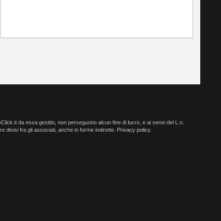
ick.it da essa gestito, non perseguono alcun fine di lucro, e ai sensi del L.n.
e divisi fra gli associati, anche in forme indirette.
Privacy policy
.