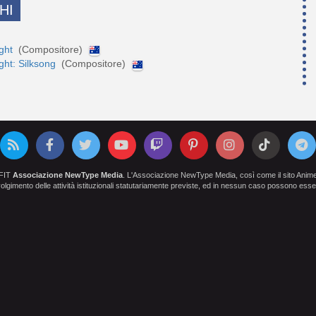
HI
ight
(Compositore)
ght: Silksong
(Compositore)
OFIT
Associazione NewType Media
. L'Associazione NewType Media, così come il sito AnimeCl
 svolgimento delle attività istituzionali statutariamente previste, ed in nessun caso possono esser