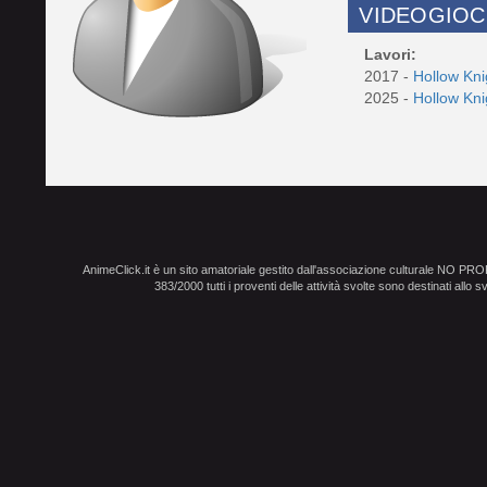
VIDEOGIOC
Lavori:
2017 -
Hollow Kn
2025 -
Hollow Kni
AnimeClick.it è un sito amatoriale gestito dall'associazione culturale NO PR
383/2000 tutti i proventi delle attività svolte sono destinati allo