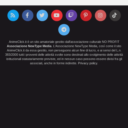
AnimeClick.it è un sito amatoriale gestito dall'associazione culturale NO PROFIT
Associazione NewType Media
. L'Associazione NewType Media, così come il sito
AnimeClick.it da essa gestito, non perseguono alcun fine di lucro, e ai sensi del L.n.
383/2000 tutti i proventi delle attività svolte sono destinati allo svolgimento delle attività
istituzionali statutariamente previste, ed in nessun caso possono essere divisi fra gli
associati, anche in forme indirette.
Privacy policy
.