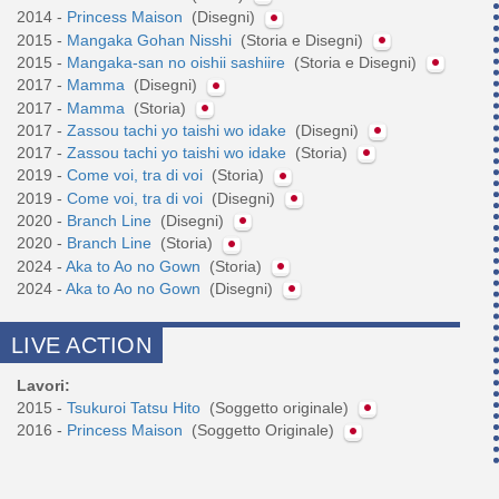
2014 -
Princess Maison
(Disegni)
2015 -
Mangaka Gohan Nisshi
(Storia e Disegni)
2015 -
Mangaka-san no oishii sashiire
(Storia e Disegni)
2017 -
Mamma
(Disegni)
2017 -
Mamma
(Storia)
2017 -
Zassou tachi yo taishi wo idake
(Disegni)
2017 -
Zassou tachi yo taishi wo idake
(Storia)
2019 -
Come voi, tra di voi
(Storia)
2019 -
Come voi, tra di voi
(Disegni)
2020 -
Branch Line
(Disegni)
2020 -
Branch Line
(Storia)
2024 -
Aka to Ao no Gown
(Storia)
2024 -
Aka to Ao no Gown
(Disegni)
LIVE ACTION
Lavori:
2015 -
Tsukuroi Tatsu Hito
(Soggetto originale)
2016 -
Princess Maison
(Soggetto Originale)