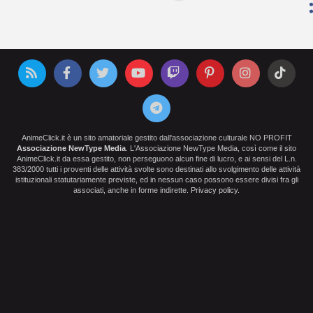
AnimeClick.it è un sito amatoriale gestito dall'associazione culturale NO PROFIT
Associazione NewType Media
. L'Associazione NewType Media, così come il sito
AnimeClick.it da essa gestito, non perseguono alcun fine di lucro, e ai sensi del L.n.
383/2000 tutti i proventi delle attività svolte sono destinati allo svolgimento delle attività
istituzionali statutariamente previste, ed in nessun caso possono essere divisi fra gli
associati, anche in forme indirette.
Privacy policy
.