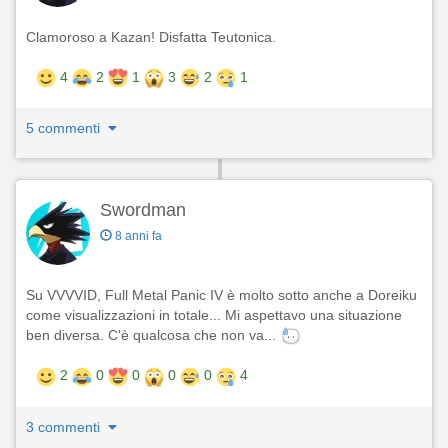
Clamoroso a Kazan! Disfatta Teutonica.
4
2
1
3
2
1
5 commenti
Swordman
8 anni fa
Su VVVVID, Full Metal Panic IV è molto sotto anche a Doreiku
come visualizzazioni in totale... Mi aspettavo una situazione
ben diversa. C'è qualcosa che non va...
2
0
0
0
0
4
3 commenti