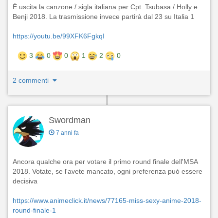
È uscita la canzone / sigla italiana per Cpt. Tsubasa / Holly e
Benji 2018. La trasmissione invece partirà dal 23 su Italia 1
https://youtu.be/99XFK6FgkqI
3
0
0
1
2
0
2 commenti
Swordman
7 anni fa
Ancora qualche ora per votare il primo round finale dell'MSA
2018. Votate, se l'avete mancato, ogni preferenza può essere
decisiva
https://www.animeclick.it/news/77165-miss-sexy-anime-2018-
round-finale-1