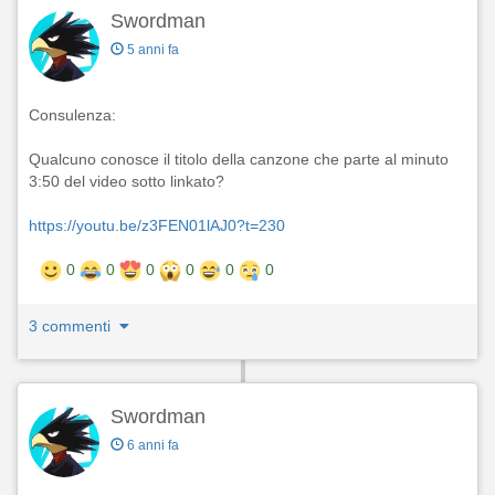
Swordman
5 anni fa
Consulenza:
Qualcuno conosce il titolo della canzone che parte al minuto
3:50 del video sotto linkato?
https://youtu.be/z3FEN01lAJ0?t=230
0
0
0
0
0
0
3 commenti
Swordman
6 anni fa