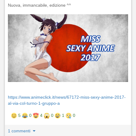
Nuova, immancabile, edizione ^^
https://www.animeclick.it/news/67172-miss-sexy-anime-2017-
al-via-col-turno-1-gruppo-a
5
0
4
0
1
0
1 commenti