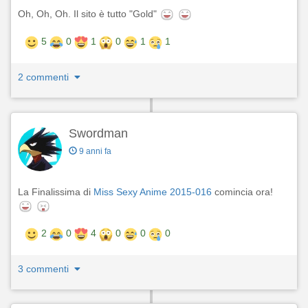
Oh, Oh, Oh. Il sito è tutto "Gold"
5
0
1
0
1
1
2 commenti
Swordman
9 anni fa
La Finalissima di
Miss Sexy Anime 2015-016
comincia ora!
2
0
4
0
0
0
3 commenti