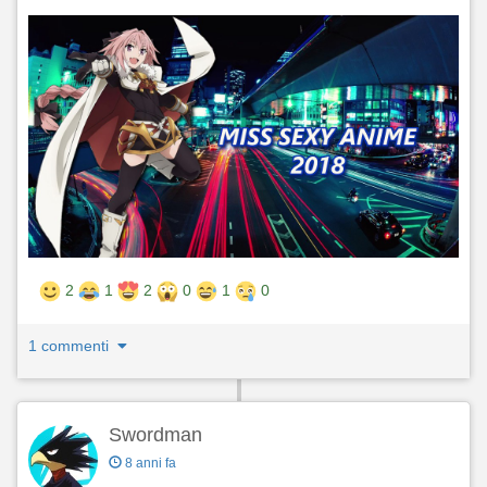
2
1
2
0
1
0
1 commenti
Swordman
8 anni fa