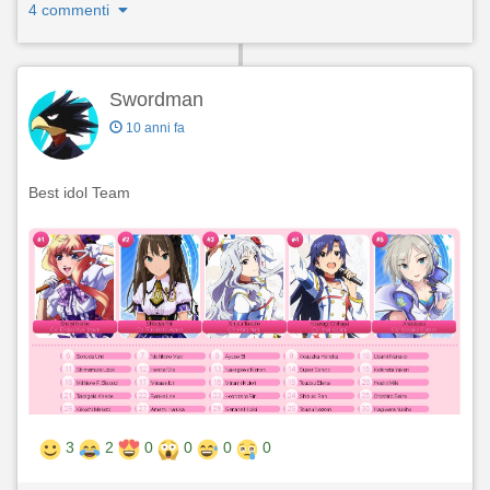
4 commenti
Swordman
10 anni fa
Best idol Team
3
2
0
0
0
0