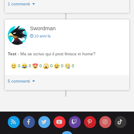
1 commenti
Swordman
10 anni fa
Test
- Ma se scrivo qui il post finisce in home?
0
0
0
0
0
0
5 commenti