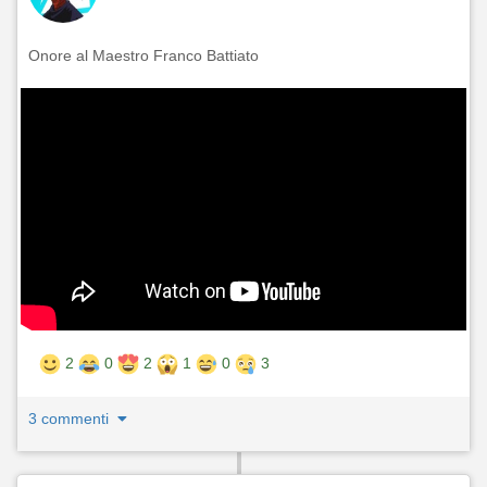
Onore al Maestro Franco Battiato
2
0
2
1
0
3
3 commenti