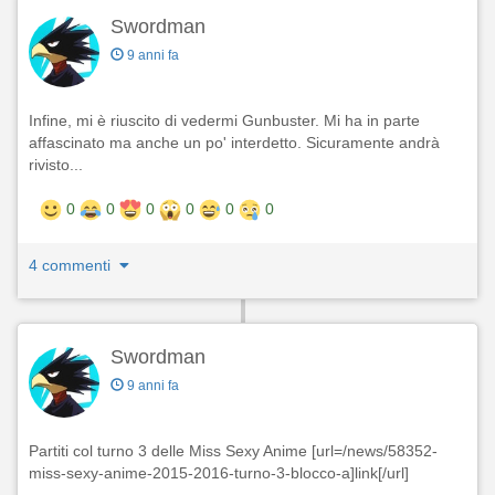
Swordman
9 anni fa
Infine, mi è riuscito di vedermi Gunbuster. Mi ha in parte
affascinato ma anche un po' interdetto. Sicuramente andrà
rivisto...
0
0
0
0
0
0
4 commenti
Swordman
9 anni fa
Partiti col turno 3 delle Miss Sexy Anime [url=/news/58352-
miss-sexy-anime-2015-2016-turno-3-blocco-a]link[/url]