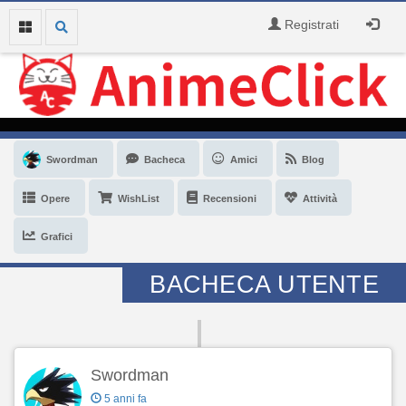
Registrati
Swordman
Bacheca
Amici
Blog
Opere
WishList
Recensioni
Attività
Grafici
BACHECA UTENTE
Swordman
5 anni fa