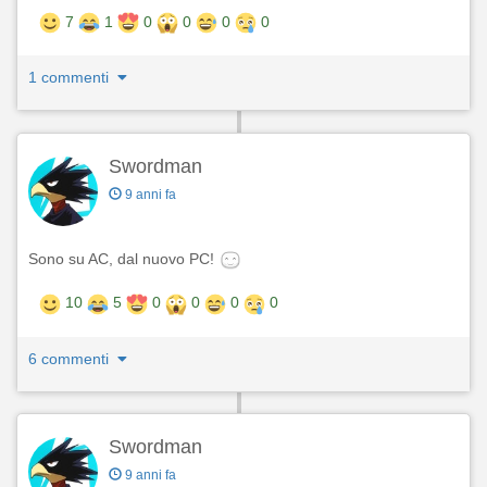
7
1
0
0
0
0
1 commenti
Swordman
9 anni fa
Sono su AC, dal nuovo PC!
10
5
0
0
0
0
6 commenti
Swordman
9 anni fa