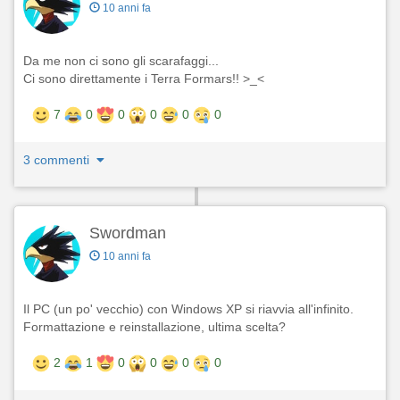
10 anni fa
Da me non ci sono gli scarafaggi...
Ci sono direttamente i Terra Formars!! >_<
7
0
0
0
0
0
3 commenti
Swordman
10 anni fa
Il PC (un po' vecchio) con Windows XP si riavvia all'infinito.
Formattazione e reinstallazione, ultima scelta?
2
1
0
0
0
0