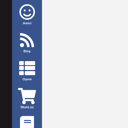
Amici
Blog
Opere
WishList