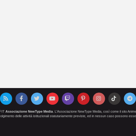
OFIT
Associazione NewType Media
. L'Associazione NewType Media, così come il sito AnimeCl
 svolgimento delle attività istituzionali statutariamente previste, ed in nessun caso possono esser