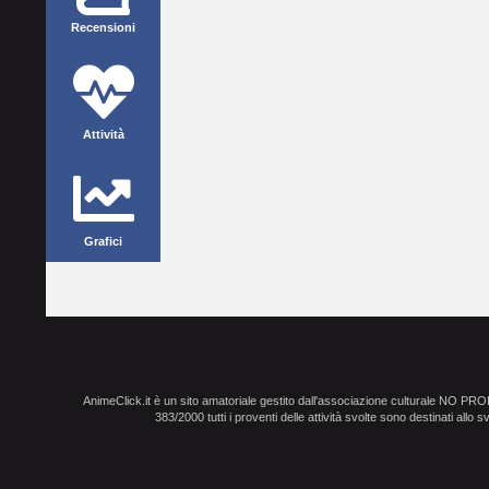
Recensioni
Attività
Grafici
AnimeClick.it è un sito amatoriale gestito dall'associazione culturale NO PR
383/2000 tutti i proventi delle attività svolte sono destinati allo