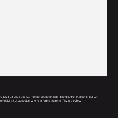
ick.it da essa gestito, non perseguono alcun fine di lucro, e ai sensi del L.n.
e divisi fra gli associati, anche in forme indirette.
Privacy policy
.