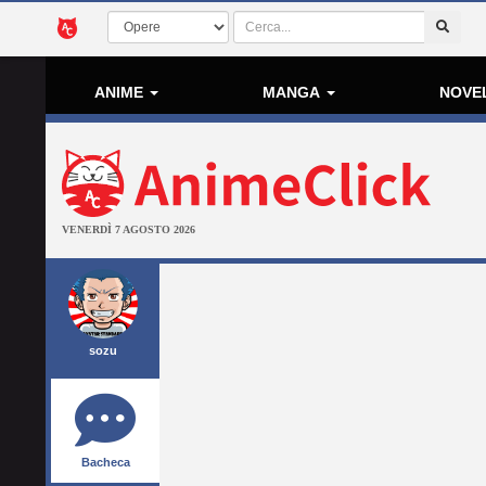
ANIME
MANGA
NOVE
VENERDÌ 7 AGOSTO 2026
sozu
Bacheca