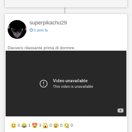
superpikachu29
5 anni fa
Davvero rilassante prima di dormire.
0
1
3
0
0
0