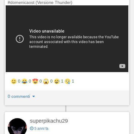
#domenicaost (Versione Thunder)
0
0
0
0
1
1
0 commenti
superpikachu29
5 anni fa