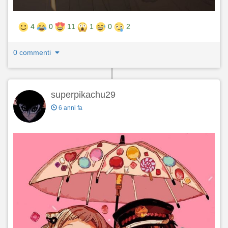
4
0
11
1
0
2
0 commenti
superpikachu29
6 anni fa