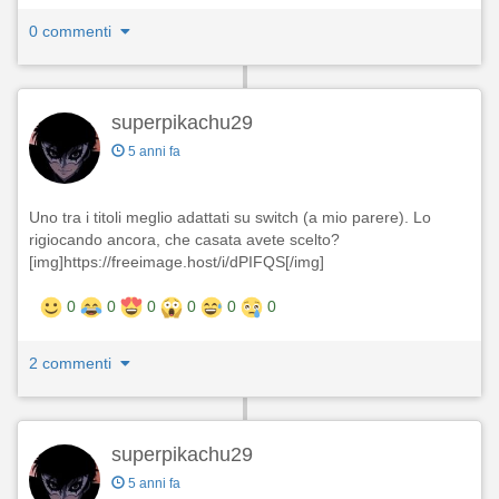
0 commenti
superpikachu29
5 anni fa
Uno tra i titoli meglio adattati su switch (a mio parere). Lo
rigiocando ancora, che casata avete scelto?
[img]https://freeimage.host/i/dPIFQS[/img]
0
0
0
0
0
0
2 commenti
superpikachu29
5 anni fa