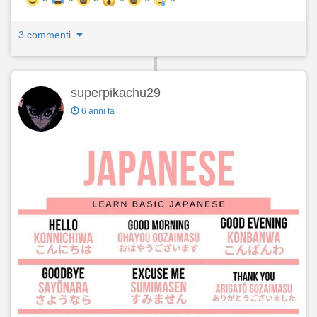
3 commenti
superpikachu29
6 anni fa