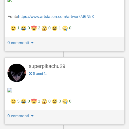
Fonte
https://www.artstation.com/artwork/d6N8K
1
0
2
0
1
0
0 commenti
superpikachu29
5 anni fa
5
0
1
0
0
0
0 commenti