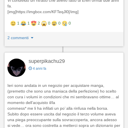
Vi condivido un ritratto che avevo fatto di Eren ormai due anni
fa.
[img]https://imgbox.com/KFTeqJl0[/img]
1
1
2
0
0
0
2 commenti
superpikachu29
4 anni fa
Ieri sono andata in un negozio per acquistare manga,
(premetto che sono una maniaca della perfezione) ho scelto
con cura i volumi in condizioni che mi sembravano ottime… al
momento dell’acquisto il/la
commess* me li ha infilati un po’ alla rinfusa nella borsa.
Subito dopo essere uscita dal negozio il terzo volume aveva
una piega preoccupante sulla sovraccoperta, ancora adesso
si vede… ora sono costretta a metterci sopra un dizionario per