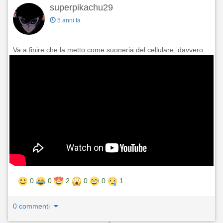
superpikachu29
5 anni fa
Va a finire che la metto come suoneria del cellulare, davvero.
0
0
2
0
0
1
0 commenti