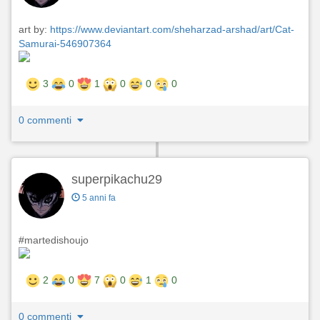
art by:
https://www.deviantart.com/sheharzad-arshad/art/Cat-
Samurai-546907364
3
0
1
0
0
0
0 commenti
superpikachu29
5 anni fa
#martedishoujo
2
0
7
0
1
0
0 commenti