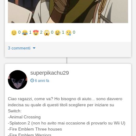
0
1
2
0
1
0
3 commenti
superpikachu29
6 anni fa
Ciao ragazzi, come va? Ho bisogno di aiuto... sono davvero
indecisa su quale di questi titoli scegliere per iniziare su
Switch:
-Animal Crossing
-Splatoon 2 (non ho avito mai occasione di provarlo su Wii U)
-Fire Emblem Three houses
-Fire Emblem Warriors