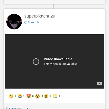
superpikachu29
6 anni fa
1
0
0
0
1
1
0 commenti