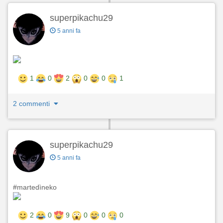
superpikachu29
5 anni fa
1
0
2
0
0
1
2 commenti
superpikachu29
5 anni fa
#martedìneko
2
0
9
0
0
0