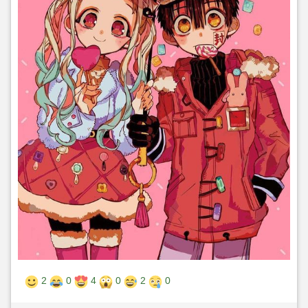
2
0
4
0
2
0