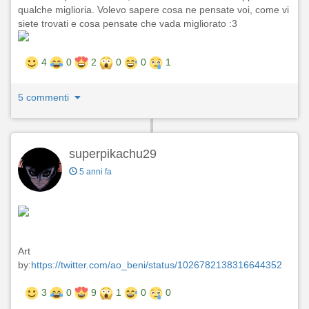
qualche miglioria. Volevo sapere cosa ne pensate voi, come vi
siete trovati e cosa pensate che vada migliorato :3
4
0
2
0
0
1
5 commenti
superpikachu29
5 anni fa
Art
by:
https://twitter.com/ao_beni/status/1026782138316644352
3
0
9
1
0
0