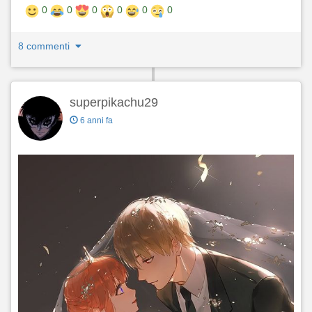
0
0
0
0
0
0
8 commenti
superpikachu29
6 anni fa