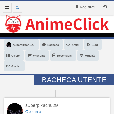
Registrati
superpikachu29
Bacheca
Amici
Blog
Opere
WishList
Recensioni
Attività
Grafici
BACHECA UTENTE
superpikachu29
3 anni fa