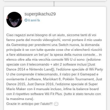
superpikachu29
6 anni fa
Ciao ragazzi avrei bisogno di un aiuto, siccome tanti di voi
fanno parte del mondo videogiochi, vorrei portare il mio usato
da Gamestop per prendermi una Switch nuova, la domanda
principale è se con tutte queste cose che vi elencherò riuscirò
a fare abbassare un bel po' la spesa della nuova console... in
elenco oltre alla mia vecchia console Wii U ci sono: (edizione
speciale con il telecomando + altri 2 software inclusi [Just
Dance 2014 e Nintendo Land]), l'edizione speciale di Wii Party
U che comprende il telecomando, il rialzo per il Gamepad e
ovviamente il software, Mariokart 8, Pokkèn Tournament, Just
Dance 2015, Just Dance 2016, l'edizione speciale di Super
Mario Maker con il manuale incluso, infine la balance board
con il rispettivo software Wii Fit Plus. (tutto è stato tenuto con
la massima cura).
Grazie in anticipo per l'aiuto!!!