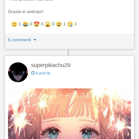
Grazie in anticipo!
1
0
0
0
1
1
6 commenti
superpikachu29
6 anni fa