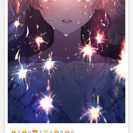
3
0
3
0
0
0