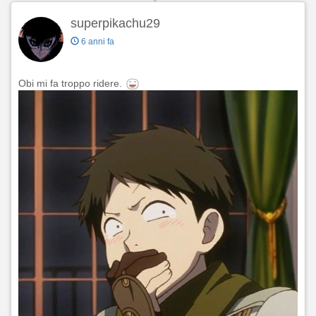
superpikachu29
6 anni fa
Obi mi fa troppo ridere.