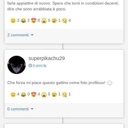
farla appiattire di nuovo. Spero che torni in condizioni decenti,
dire che sono arrabbiata é poco.
2
2
0
5
1
4
2 commenti
superpikachu29
5 anni fa
Che forza mi piace questo gattino come foto profilooo!
4
0
4
0
1
1
0 commenti