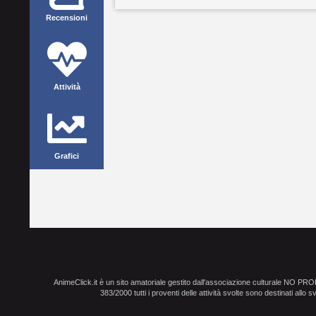
Recensioni
Attività
Grafici
AnimeClick.it è un sito amatoriale gestito dall'associazione culturale NO PR
383/2000 tutti i proventi delle attività svolte sono destinati allo