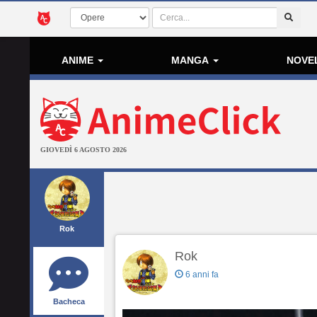
ANIME
MANGA
NOVE
GIOVEDÌ 6 AGOSTO 2026
Rok
Rok
6 anni fa
Bacheca