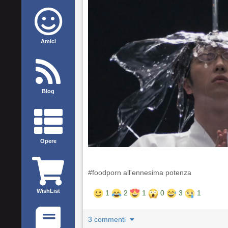
Amici
Blog
Opere
#foodporn all'ennesima potenza
WishList
1
2
1
0
3
1
3 commenti