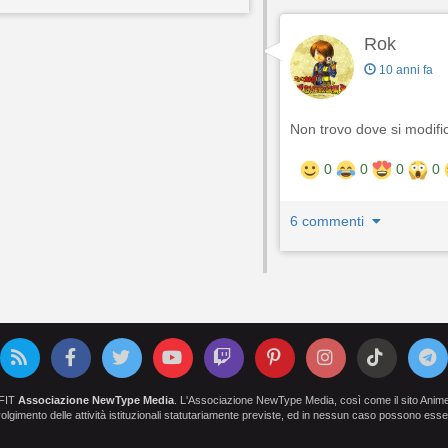
Rok
10 anni fa
Non trovo dove si modific
0
0
0
0
6 commenti
OFIT
Associazione NewType Media
. L'Associazione NewType Media, così come il sito AnimeCl
 svolgimento delle attività istituzionali statutariamente previste, ed in nessun caso possono esser