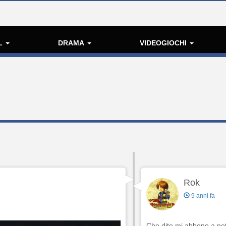
L
DRAMA
VIDEOGIOCHI
Rok
9 anni fa
Che dite mi abbono a netf