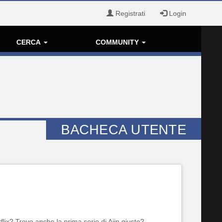
Registrati
Login
CERCA
COMMUNITY
BACHECA UTENTE
lix? Trovo anche la prima serie di Ajin giusto?