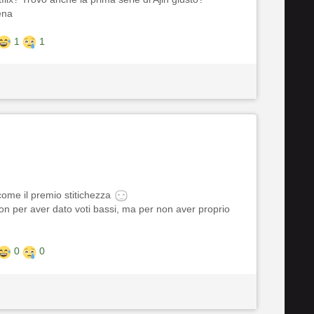
ena
1
1
come il premio stitichezza
on per aver dato voti bassi, ma per non aver proprio
0
0