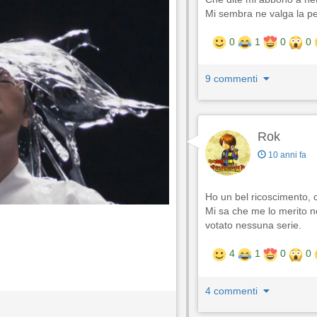
Mi sembra ne valga la p
0
1
0
0
9 commenti
Rok
10 anni fa
Ho un bel ricoscimento, 
Mi sa che me lo merito n
votato nessuna serie.
4
1
0
0
4 commenti