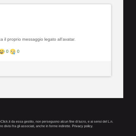
a il proprio messaggio legato all'avatar.
0
0
ick.it da essa gestito, non perseguono alcun fine di lucro, e ai sensi del L.n.
e divisi fra gli associati, anche in forme indirette.
Privacy policy
.