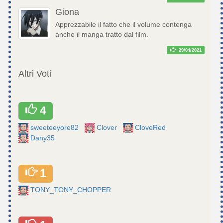
Giona
Apprezzabile il fatto che il volume contenga
anche il manga tratto dal film.
29/04/2021
Altri Voti
4
sweeteeyore82
Clover
CloveRed
Dany35
1
TONY_TONY_CHOPPER