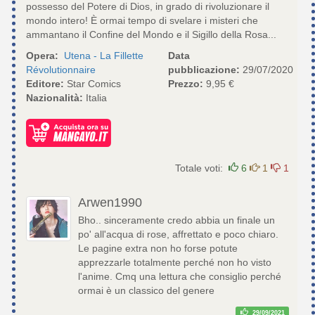
possesso del Potere di Dios, in grado di rivoluzionare il
mondo intero! È ormai tempo di svelare i misteri che
ammantano il Confine del Mondo e il Sigillo della Rosa...
Opera:
Utena - La Fillette
Data
Révolutionnaire
pubblicazione:
29/07/2020
Editore:
Star Comics
Prezzo:
9,95 €
Nazionalità:
Italia
Totale voti:
6
1
1
Arwen1990
Bho.. sinceramente credo abbia un finale un
po' all'acqua di rose, affrettato e poco chiaro.
Le pagine extra non ho forse potute
apprezzarle totalmente perché non ho visto
l'anime. Cmq una lettura che consiglio perché
ormai è un classico del genere
29/09/2021