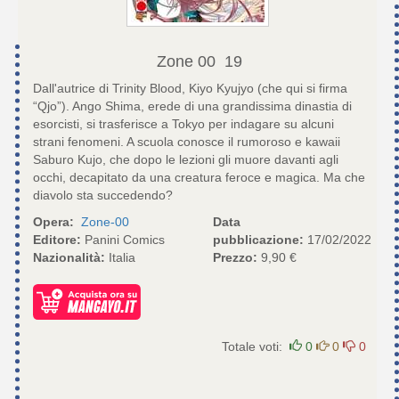
Zone 00
19
Dall'autrice di Trinity Blood, Kiyo Kyujyo (che qui si firma
“Qjo”). Ango Shima, erede di una grandissima dinastia di
esorcisti, si trasferisce a Tokyo per indagare su alcuni
strani fenomeni. A scuola conosce il rumoroso e kawaii
Saburo Kujo, che dopo le lezioni gli muore davanti agli
occhi, decapitato da una creatura feroce e magica. Ma che
diavolo sta succedendo?
Opera:
Zone-00
Data
Editore:
Panini Comics
pubblicazione:
17/02/2022
Nazionalità:
Italia
Prezzo:
9,90 €
Totale voti:
0
0
0