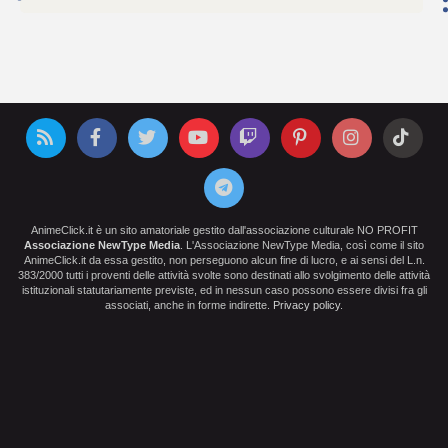
AnimeClick.it è un sito amatoriale gestito dall'associazione culturale NO PROFIT
Associazione NewType Media
. L'Associazione NewType Media, così come il sito
AnimeClick.it da essa gestito, non perseguono alcun fine di lucro, e ai sensi del L.n.
383/2000 tutti i proventi delle attività svolte sono destinati allo svolgimento delle attività
istituzionali statutariamente previste, ed in nessun caso possono essere divisi fra gli
associati, anche in forme indirette.
Privacy policy
.