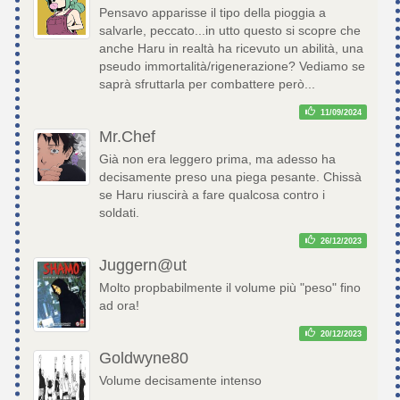
Pensavo apparisse il tipo della pioggia a
salvarle, peccato...in utto questo si scopre che
anche Haru in realtà ha ricevuto un abilità, una
pseudo immortalità/rigenerazione? Vediamo se
saprà sfruttarla per combattere però...
11/09/2024
Mr.Chef
Già non era leggero prima, ma adesso ha
decisamente preso una piega pesante. Chissà
se Haru riuscirà a fare qualcosa contro i
soldati.
26/12/2023
Juggern@ut
Molto propbabilmente il volume più "peso" fino
ad ora!
20/12/2023
Goldwyne80
Volume decisamente intenso