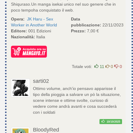
Shiquraso.Un manga isekai unico nel suo genere che in
poco tempoha conquistato il web.
Opera:
JK Haru - Sex
Data
Worker in Another World
pubblicazione:
22/11/2023
Editore:
001 Edizioni
Prezzo:
7,00 €
Nazionalità:
Italia
Totale voti:
11
0
0
sarti02
Ottimo volume, anch'io pensavo apparisse il
tipo della pioggia a salvare un pò la situazione,
scene intense e ottime svolte, curioso di
vedere come andrà avanti e cosa succederà
con i soldati
10/10/2025
BloodyRed