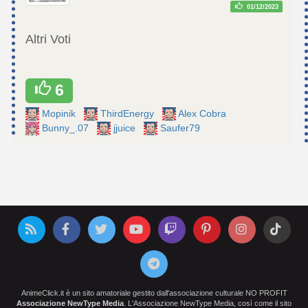
01/12/2023
Altri Voti
6
Mopinik
ThirdEnergy
Alex Cobra
Bunny_.07
jjuice
Saufer79
AnimeClick.it è un sito amatoriale gestito dall'associazione culturale NO PROFIT
Associazione NewType Media
. L'Associazione NewType Media, così come il sito