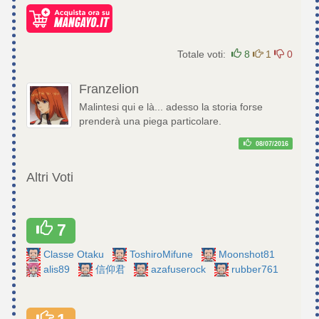
Totale voti:
8
1
0
Franzelion
Malintesi qui e là... adesso la storia forse
prenderà una piega particolare.
08/07/2016
Altri Voti
7
Classe Otaku
ToshiroMifune
Moonshot81
alis89
信仰君
azafuserock
rubber761