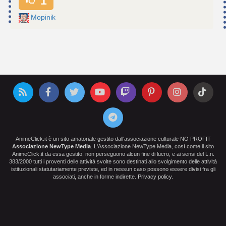
1
Mopinik
AnimeClick.it è un sito amatoriale gestito dall'associazione culturale NO PROFIT
Associazione NewType Media
. L'Associazione NewType Media, così come il sito
AnimeClick.it da essa gestito, non perseguono alcun fine di lucro, e ai sensi del L.n.
383/2000 tutti i proventi delle attività svolte sono destinati allo svolgimento delle attività
istituzionali statutariamente previste, ed in nessun caso possono essere divisi fra gli
associati, anche in forme indirette.
Privacy policy
.