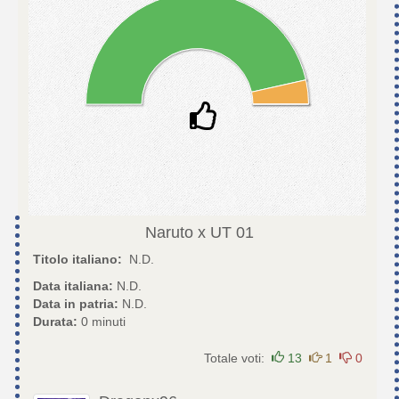
Naruto x UT
01
Titolo italiano:
N.D.
Data italiana:
N.D.
Data in patria:
N.D.
Durata:
0 minuti
Totale voti:
13
1
0