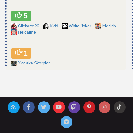
5
Clickarot26
Kidd
White Joker
lelesirio
Heldaime
1
Xxx aka Skorpion