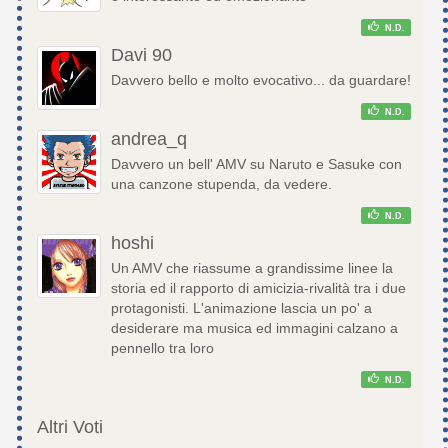
N.D.
Davi 90
Davvero bello e molto evocativo... da guardare!
N.D.
andrea_q
Davvero un bell' AMV su Naruto e Sasuke con
una canzone stupenda, da vedere.
N.D.
hoshi
Un AMV che riassume a grandissime linee la
storia ed il rapporto di amicizia-rivalità tra i due
protagonisti. L'animazione lascia un po' a
desiderare ma musica ed immagini calzano a
pennello tra loro
N.D.
Altri Voti