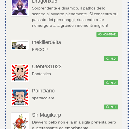
Dragonx96
Sorprendente e dinamico, il pathos dello
scontro si avverte pienamente. Si concentra sul
passato dei personaggi, riuscendo a far
riemergere alla grande i momenti migliori!
05/05/2022
thekiller09ita
EPICO!!!
N.D.
Utente31023
Fantastico
N.D.
PainDario
spettacolare
N.D.
Sir Magikarp
Davvero bello non è la mia sigla preferita però
e interessante ed emozionante