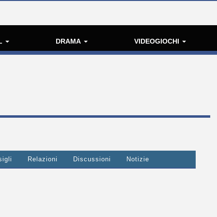
L
DRAMA
VIDEOGIOCHI
igli
Relazioni
Discussioni
Notizie