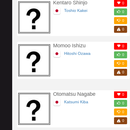
Kentaro Shinjo
0
Toshio Kakei
0
0
0
Momoo Ishizu
0
Hitoshi Ozawa
0
0
0
Otomatsu Nagabe
0
Katsumi Kiba
0
0
0