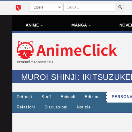
ANIME
MANGA
NOVE
VENERDÌ 7 AGOSTO 2026
MUROI SHINJI: IKITSUZUK
Dettagli
Staff
Episodi
Edizioni
PERSONA
Relazioni
Discussioni
Notizie