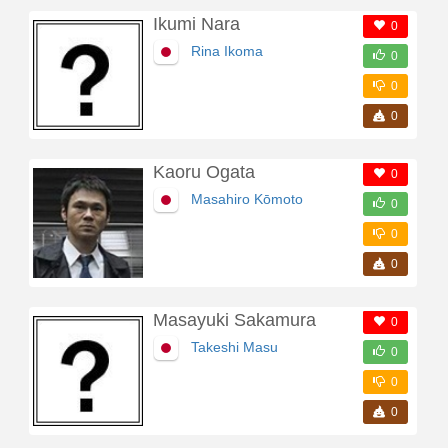
Ikumi Nara
0
Rina Ikoma
0
0
0
Kaoru Ogata
0
Masahiro Kōmoto
0
0
0
Masayuki Sakamura
0
Takeshi Masu
0
0
0