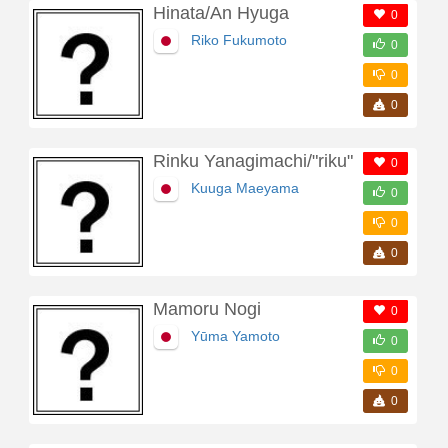
Hinata/An Hyuga
0
Riko Fukumoto
0
0
0
Rinku Yanagimachi/"riku"
0
Kuuga Maeyama
0
0
0
Mamoru Nogi
0
Yūma Yamoto
0
0
0