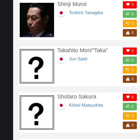
Shinji Muroi
0
Toshirō Yanagiba
0
0
0
Takahito Mori/"Taka"
0
Jun Saitō
0
0
0
Shotaro Sakura
0
Kōhei Matsushita
0
0
0