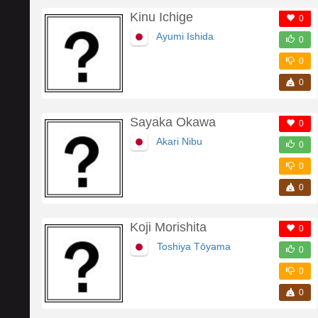
Kinu Ichige
0
Ayumi Ishida
0
0
0
Sayaka Okawa
0
Akari Nibu
0
0
0
Koji Morishita
0
Toshiya Tōyama
0
0
0