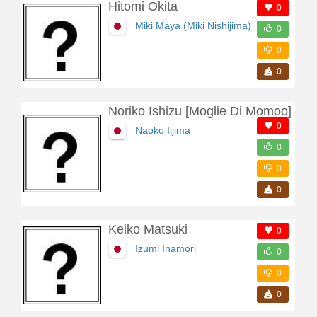
Hitomi Okita
0
Miki Maya (Miki Nishijima)
0
0
0
Noriko Ishizu [Moglie Di Momoo]
0
Naoko Iijima
0
0
0
Keiko Matsuki
0
Izumi Inamori
0
0
0