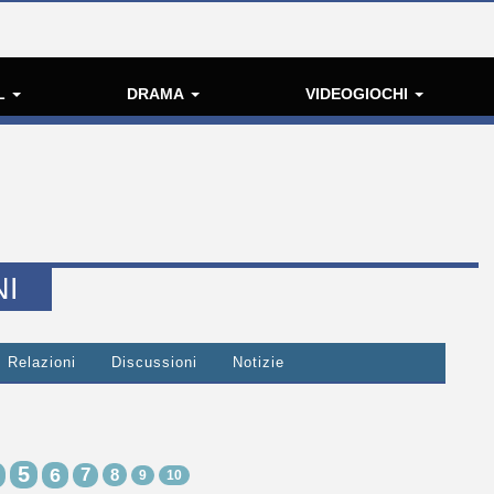
L
DRAMA
VIDEOGIOCHI
NI
Relazioni
Discussioni
Notizie
5
6
7
8
9
10