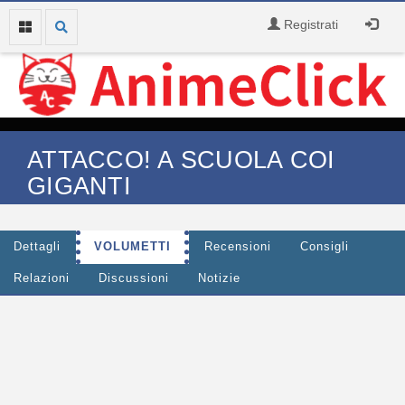
Registrati
ATTACCO! A SCUOLA COI
GIGANTI
Dettagli
VOLUMETTI
Recensioni
Consigli
Relazioni
Discussioni
Notizie