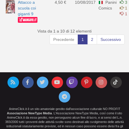
Attacco a
4,50 €
10/08/2017
Panini
3
scuola coi
Comics
1
giganti 9
1
Vista da 1 a 10 di 12 elementi
Precedente
1
2
Successivo
AnimeClick.it è un sito amatoriale gestito dall'associazione culturale NO PROFIT
Associazione NewType Media
. L'Associazione NewType Media, così come il sito
AnimeClick.it da essa gestito, non perseguono alcun fine di lucro, e ai sensi del L.n.
383/2000 tutti i proventi delle attività svolte sono destinati allo svolgimento delle attività
istituzionali statutariamente previste, ed in nessun caso possono essere divisi fra gli