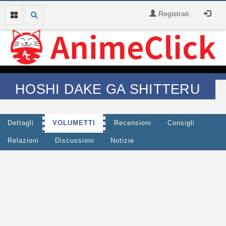
Registrati
HOSHI DAKE GA SHITTERU
Dettagli
VOLUMETTI
Recensioni
Consigli
Relazioni
Discussioni
Notizie